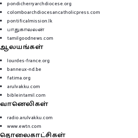
pondicherryarchdiocese.org
colomboarchdiocesancatholicpress.com
pontificalmission.lk
பாதுகாவலன்
tamilgoodnews.com
ஆலயங்கள்
lourdes-france.org
banneux-nd.be
fatima.org
arulvakku.com
bibleintamil.com
வானெலிகள்
radio.arulvakku.com
www.ewtn.com
தொலைகாட்சிகள்