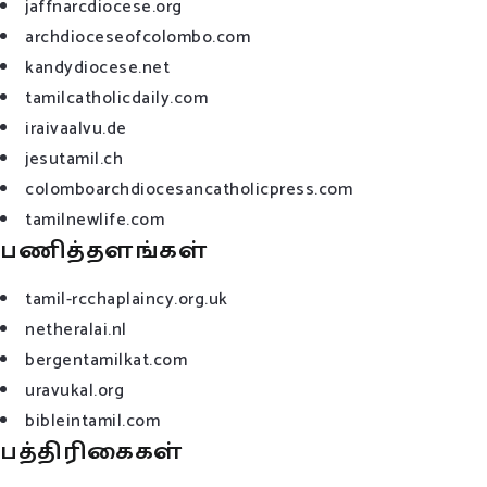
jaffnarcdiocese.org
archdioceseofcolombo.com
kandydiocese.net
tamilcatholicdaily.com
iraivaalvu.de
jesutamil.ch
colomboarchdiocesancatholicpress.com
tamilnewlife.com
பணித்தளங்கள்
tamil-rcchaplaincy.org.uk
netheralai.nl
bergentamilkat.com
uravukal.org
bibleintamil.com
பத்திரிகைகள்