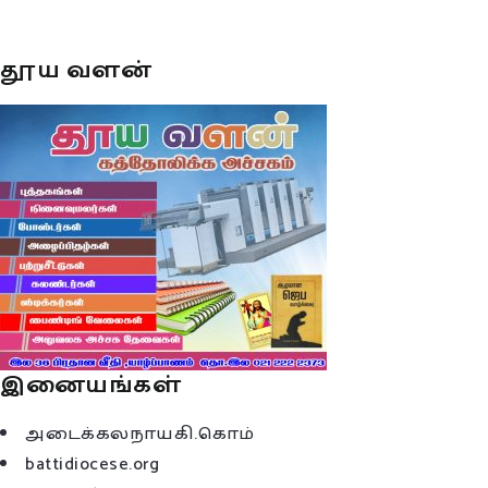
தூய வளன்
இனையங்கள்
அடைக்கலநாயகி.கொம்
battidiocese.org