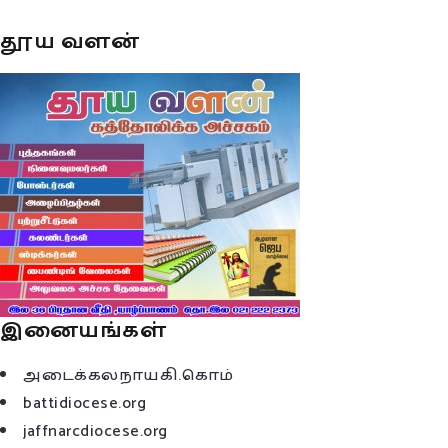
தூய வளன்
இனையங்கள்
அடைக்கலநாயகி.கொம்
battidiocese.org
jaffnarcdiocese.org