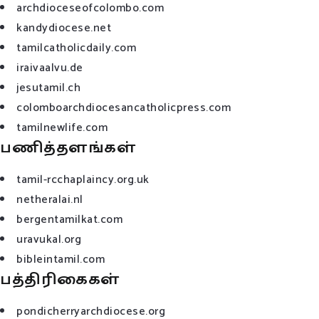
archdioceseofcolombo.com
kandydiocese.net
tamilcatholicdaily.com
iraivaalvu.de
jesutamil.ch
colomboarchdiocesancatholicpress.com
tamilnewlife.com
பணித்தளங்கள்
tamil-rcchaplaincy.org.uk
netheralai.nl
bergentamilkat.com
uravukal.org
bibleintamil.com
பத்திரிகைகள்
pondicherryarchdiocese.org