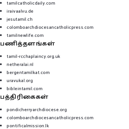
tamilcatholicdaily.com
iraivaalvu.de
jesutamil.ch
colomboarchdiocesancatholicpress.com
tamilnewlife.com
பணித்தளங்கள்
tamil-rcchaplaincy.org.uk
netheralai.nl
bergentamilkat.com
uravukal.org
bibleintamil.com
பத்திரிகைகள்
pondicherryarchdiocese.org
colomboarchdiocesancatholicpress.com
pontificalmission.lk