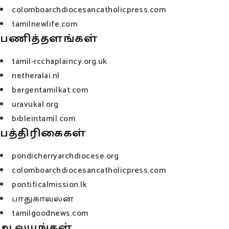
colomboarchdiocesancatholicpress.com
tamilnewlife.com
பணித்தளங்கள்
tamil-rcchaplaincy.org.uk
netheralai.nl
bergentamilkat.com
uravukal.org
bibleintamil.com
பத்திரிகைகள்
pondicherryarchdiocese.org
colomboarchdiocesancatholicpress.com
pontificalmission.lk
பாதுகாவலன்
tamilgoodnews.com
ஆலயங்கள்