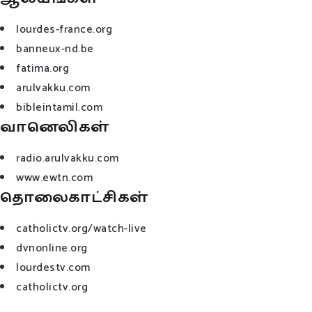
lourdes-france.org
banneux-nd.be
fatima.org
arulvakku.com
bibleintamil.com
வானெலிகள்
radio.arulvakku.com
www.ewtn.com
தொலைகாட்சிகள்
catholictv.org/watch-live
dvnonline.org
lourdestv.com
catholictv.org