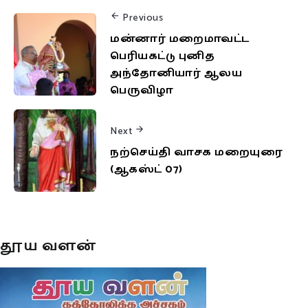
Previous
மன்னார் மறைமாவட்ட
பெரியகட்டு புனித
அந்தோனியார் ஆலய
பெருவிழா
Next
நற்செய்தி வாசக மறையுரை
(ஆகஸ்ட் 07)
தூய வளன்