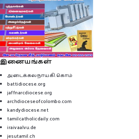
இனையங்கள்
அடைக்கலநாயகி.கொம்
battidiocese.org
jaffnarcdiocese.org
archdioceseofcolombo.com
kandydiocese.net
tamilcatholicdaily.com
iraivaalvu.de
jesutamil.ch