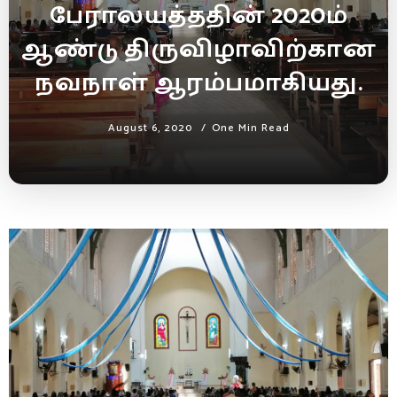
பேராலயத்ததின் 2020ம்
ஆண்டு திருவிழாவிற்கான
நவநாள் ஆரம்பமாகியது.
August 6, 2020
One Min Read