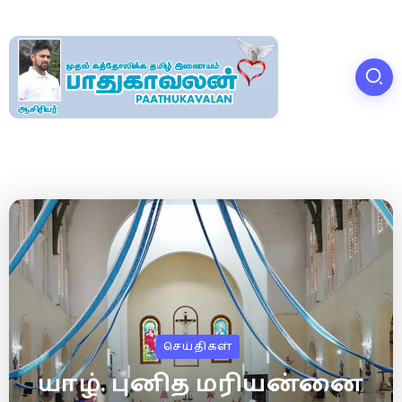
செய்திகள்
யாழ். புனித மரியன்னை