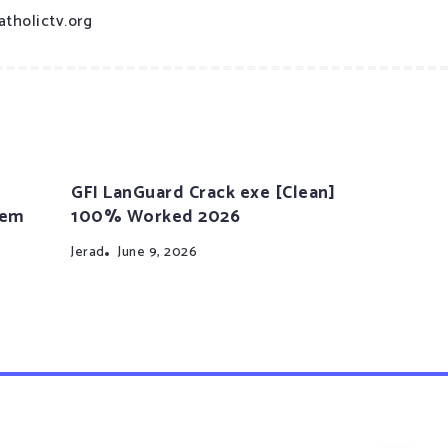
atholictv.org
GFI LanGuard Crack exe [Clean]
tem
100% Worked 2026
Jerad
June 9, 2026