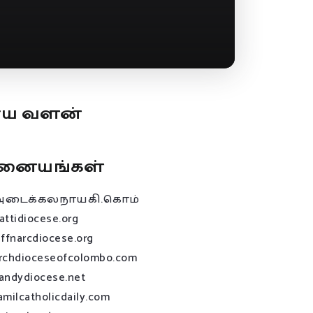
ூய வளன்
னையங்கள்
அடைக்கலநாயகி.கொம்
attidiocese.org
affnarcdiocese.org
rchdioceseofcolombo.com
andydiocese.net
amilcatholicdaily.com