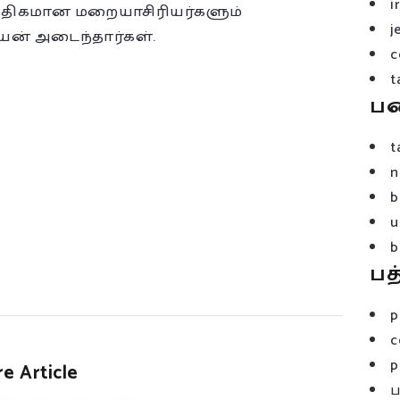
i
ும் அதிகமான மறையாசிரியர்களும்
j
பயன் அடைந்தார்கள்.
c
t
ப
t
n
b
u
b
பத
p
c
p
e Article