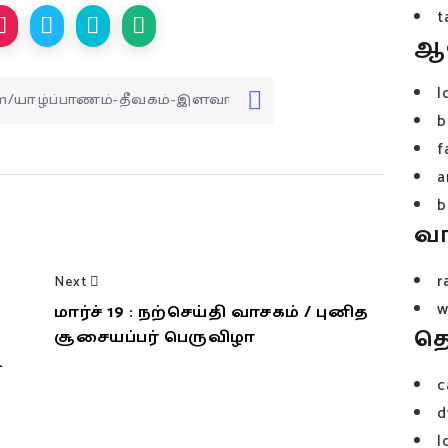
t
ஆ
l
b
f
a
b
வ
r
Next
w
மார்ச் 19 : நற்செய்தி வாசகம் / புனித
த
சூசையப்பர் பெருவிழா
்
c
d
l