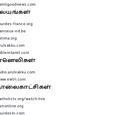
amilgoodnews.com
லயங்கள்
ourdes-france.org
anneux-nd.be
atima.org
rulvakku.com
ibleintamil.com
ானெலிகள்
adio.arulvakku.com
ww.ewtn.com
ொலைகாட்சிகள்
atholictv.org/watch-live
vnonline.org
ourdestv.com