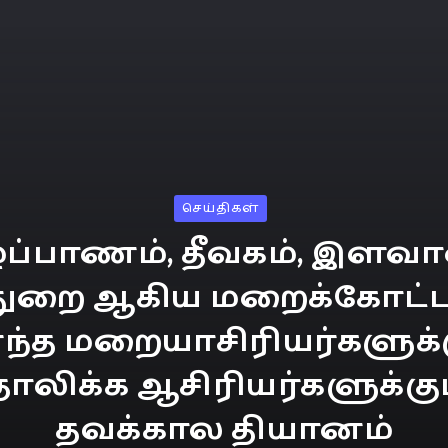
செய்திகள்
்ப்பாணம், தீவகம், இளவ
த்துறை ஆகிய மறைக்கோட்
்ந்த மறையாசிரியர்களுக்க
ோலிக்க ஆசிரியர்களுக்
தவக்கால தியானம்