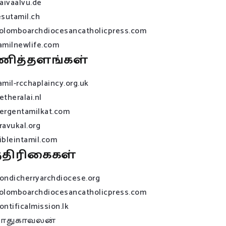
raivaalvu.de
esutamil.ch
olomboarchdiocesancatholicpress.com
amilnewlife.com
ணித்தளங்கள்
amil-rcchaplaincy.org.uk
etheralai.nl
ergentamilkat.com
ravukal.org
ibleintamil.com
்திரிகைகள்
ondicherryarchdiocese.org
olomboarchdiocesancatholicpress.com
ontificalmission.lk
பாதுகாவலன்