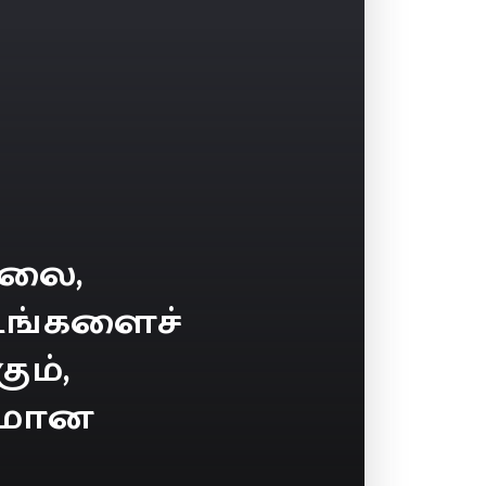
ாலை,
டங்களைச்
ும்,
குமான