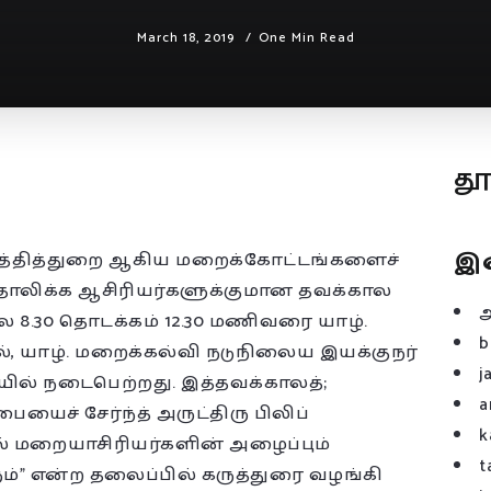
March 18, 2019
One Min Read
த
இ
ுத்தித்துறை ஆகிய மறைக்கோட்டங்களைச்
த்தோலிக்க ஆசிரியர்களுக்குமான தவக்கால
ை 8.30 தொடக்கம் 12.30 மணிவரை யாழ்.
b
 யாழ். மறைக்கல்வி நடுநிலைய இயக்குநர்
j
ில் நடைபெற்றது. இத்தவக்காலத்;
a
ைச் சேர்ந்த் அருட்திரு பிலிப்
k
் மறையாசிரியர்களின் அழைப்பும்
t
்” என்ற தலைப்பில் கருத்துரை வழங்கி