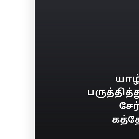
யாழ
பருத்தி
சேர
கத்த