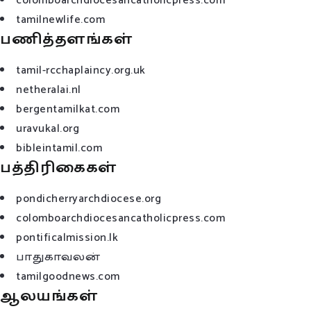
colomboarchdiocesancatholicpress.com
tamilnewlife.com
பணித்தளங்கள்
tamil-rcchaplaincy.org.uk
netheralai.nl
bergentamilkat.com
uravukal.org
bibleintamil.com
பத்திரிகைகள்
pondicherryarchdiocese.org
colomboarchdiocesancatholicpress.com
pontificalmission.lk
பாதுகாவலன்
tamilgoodnews.com
ஆலயங்கள்