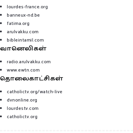
lourdes-france.org
banneux-nd.be
fatima.org
arulvakku.com
bibleintamil.com
வானெலிகள்
radio.arulvakku.com
www.ewtn.com
தொலைகாட்சிகள்
catholictv.org/watch-live
dvnonline.org
lourdestv.com
catholictv.org