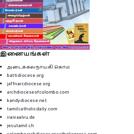
இனையங்கள்
அடைக்கலநாயகி.கொம்
battidiocese.org
jaffnarcdiocese.org
archdioceseofcolombo.com
kandydiocese.net
tamilcatholicdaily.com
iraivaalvu.de
jesutamil.ch