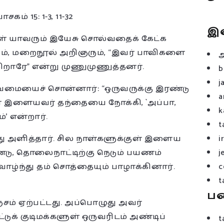
ம் 15: 1-3, 11-32
இ
ள் யாவரும் இயேசு சொல்வதைக் கேட்க
ரும், மறைநூல் அறிஞரும், “இவர் பாவிகளை
றாரே” என்று முணுமுணுத்தனர்.
b
j
வமையைச் சொன்னார்: “ஒருவருக்கு இரண்டு
a
ுள் இளையவர் தந்தையை நோக்கி, `அப்பா,
k
’ என்றார்.
t
து அளித்தார். சில நாள்களுக்குள் இளைய
i
்டு, தொலைநாட்டிற்கு நெடும் பயணம்
j
ாழ்ந்து தம் சொத்தையும் பாழாக்கினார்.
c
t
ப
்சம் ஏற்பட்டது. அப்பொழுது அவர்
ுக் குடிமக்களுள் ஒருவரிடம் அண்டிப்
t