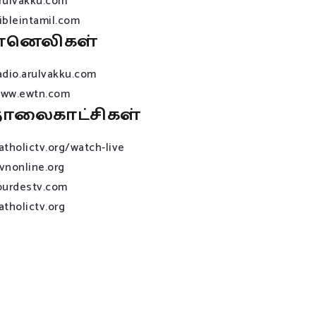
rulvakku.com
ibleintamil.com
ானெலிகள்
adio.arulvakku.com
ww.ewtn.com
ொலைகாட்சிகள்
atholictv.org/watch-live
vnonline.org
ourdestv.com
atholictv.org