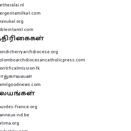
etheralai.nl
ergentamilkat.com
ravukal.org
ibleintamil.com
்திரிகைகள்
ondicherryarchdiocese.org
olomboarchdiocesancatholicpress.com
ontificalmission.lk
பாதுகாவலன்
amilgoodnews.com
லயங்கள்
ourdes-france.org
anneux-nd.be
atima.org