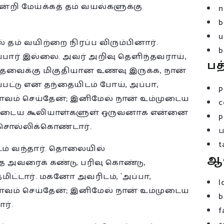
்றி மேய்க்கத் தம் வயல்களுக்கு
n
b
u
 தம் வயிற்றை நிரப்ப விரும்பினார்.
b
பார் இல்லை. அவர் அறிவு தெளிந்தவராய்,
பத
 தேவைக்கு மிகுதியான உணவு இருக்க, நான்
்பட்டு என் தந்தையிடம் போய், அப்பா,
p
 பாவம் செய்தேன்; இனிமேல் நான் உம்முடைய
c
்முடைய கூலியாள்களுள் ஒருவனாக என்னை
p
 சொல்லிக்கொண்டார்.
t
ிடம் வந்தார். தொலையில்
ஆ
 அவரைக் கண்டு, பரிவு கொண்டு,
தமிட்டார். மகனோ அவரிடம், `அப்பா,
l
 பாவம் செய்தேன்; இனிமேல் நான் உம்முடைய
b
ர்.
f