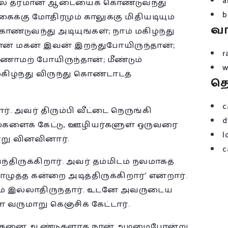
a
ுதல் தரமான ஆடையைக் கொண்டுவந்து
b
க்கு மோதிரமும் காலுக்கு மிதியடியும்
வ
்டுவந்து அடியுங்கள்; நாம் மகிழ்ந்து
ன் மகன் இவன் இறந்துபோயிருந்தான்;
r
காணாமற் போயிருந்தான்; மீண்டும்
w
கிழ்ந்து விருந்து கொண்டாடத்
த
c
். அவர் திரும்பி வீட்டை நெருங்கி
d
்களைக் கேட்டு, ஊழியர்களுள் ஒருவரை
l
று வினவினார்.
c
ந்திருக்கிறார். அவர் தம்மிடம் நலமாகத்
ொழுத்த கன்றை அடித்திருக்கிறார்’ என்றார்.
பம் இல்லாதிருந்தார். உடனே அவருடைய
ருமாறு கெஞ்சிக் கேட்டார்.
, இத்தனை ஆண்டுகளாக நான் அடிமைபோன்று