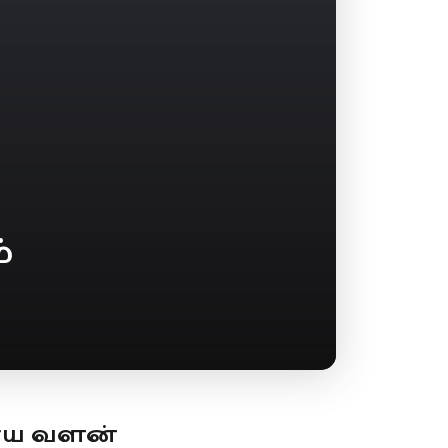
்
ூய வளன்