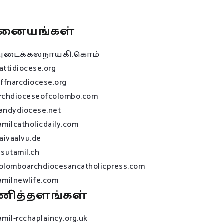
னையங்கள்
அடைக்கலநாயகி.கொம்
attidiocese.org
affnarcdiocese.org
rchdioceseofcolombo.com
andydiocese.net
amilcatholicdaily.com
raivaalvu.de
esutamil.ch
olomboarchdiocesancatholicpress.com
amilnewlife.com
ணித்தளங்கள்
amil-rcchaplaincy.org.uk