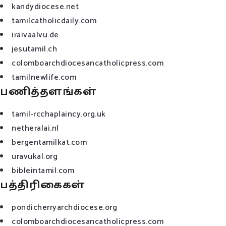
kandydiocese.net
tamilcatholicdaily.com
iraivaalvu.de
jesutamil.ch
colomboarchdiocesancatholicpress.com
tamilnewlife.com
பணித்தளங்கள்
tamil-rcchaplaincy.org.uk
netheralai.nl
bergentamilkat.com
uravukal.org
bibleintamil.com
பத்திரிகைகள்
pondicherryarchdiocese.org
colomboarchdiocesancatholicpress.com