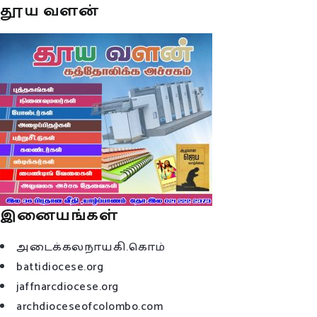
தூய வளன்
இனையங்கள்
அடைக்கலநாயகி.கொம்
battidiocese.org
jaffnarcdiocese.org
archdioceseofcolombo.com