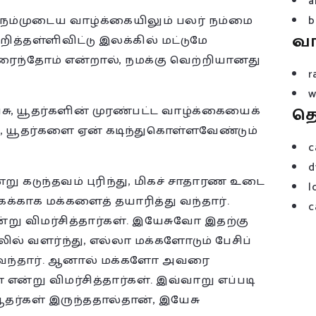
a
ல, நம்முடைய வாழ்க்கையிலும் பலர் நம்மை
b
வ
ித்தள்ளிவிட்டு இலக்கில் மட்டுமே
ைந்தோம் என்றால், நமக்கு வெற்றியானது
r
w
சு, யூதர்களின் முரண்பட்ட வாழ்க்கையைக்
த
து, யூதர்களை ஏன் கடிந்துகொள்ளவேண்டும்
c
d
ன்று கடுந்தவம் புரிந்து, மிகச் சாதாரண உடை
l
க்காக மக்களைத் தயாரித்து வந்தார்.
c
று விமர்சித்தார்கள். இயேசுவோ இதற்கு
ழலில் வளர்ந்து, எல்லா மக்களோடும் பேசிப்
ம் வந்தார். ஆனால் மக்களோ அவரை
என்று விமர்சித்தார்கள். இவ்வாறு எப்படி
யூதர்கள் இருந்ததால்தான், இயேசு