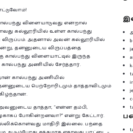
ாட்டுவோம்!
இ
 கால்பந்து விளையாடுவது என்றால்
ியாவது கல்லூரியில் உள்ள கால்பந்து
ு விருப்பம். அதனால் அவன் கல்லூரியில்
b
சென்று, தன்னுடைய விருப்பத்தை
j
ு கால்பந்து விளையாட்டில் இருந்த
a
ல்பந்து அணியில் சேர்த்தார்.
k
t
தான் கால்பந்து அணியில்
i
, தன்னுடைய பெற்றோரிடமும் தாத்தாவிடமும்
j
ிழ்ந்தான்.
c
 அவனுடைய தாத்தா, “என்ன தம்பி,
t
ப
ஒழுகாகப் போகின்றனவா?” என்று கேட்டார்.
ல்லிக்கொள்வது மாதிரி இல்லை. பந்தை
t
ப்படி ஆடும்போது சத்தமாக ஏதாவது பாட்டை –