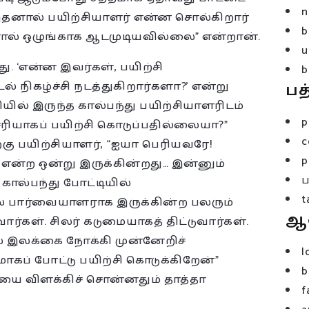
n
. இதனால் பயிற்சியாளர் என்ன சொல்கிறார்
b
ல் ஒழுங்காக ஆடமுடியவில்லை” என்றான்.
u
. ‘என்ன இவர்கள், பயிற்சி
b
 நிகழ்ச்சி நடத்துகிறார்களா?’ என்று
பத
ல் இருந்த கால்பந்து பயிற்சியாளரிடம்
p
சரியாகப் பயிற்சி கொடுப்பதில்லையா?”
c
்கு பயிற்சியாளர், “ஐயா பெரியவரே!
p
 என்ற ஒன்று இருக்கின்றது… இன்னும்
ால்பந்து போட்டியில்
t
 பார்வையாளராக இருக்கின்ற பலரும்
ஆ
ார்கள். சிலர் கடுமையாகத் திட்டுவார்கள்.
 இலக்கை நோக்கி முன்னேறிச்
l
ாகப் போட்டு பயிற்சி கொடுக்கிறேன்”
b
யை விளக்கிச் சொன்னதும் தாத்தா
f