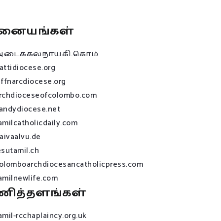
னையங்கள்
அடைக்கலநாயகி.கொம்
attidiocese.org
affnarcdiocese.org
rchdioceseofcolombo.com
andydiocese.net
amilcatholicdaily.com
raivaalvu.de
esutamil.ch
olomboarchdiocesancatholicpress.com
amilnewlife.com
ணித்தளங்கள்
amil-rcchaplaincy.org.uk