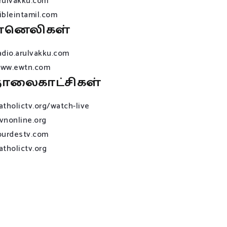
rulvakku.com
ibleintamil.com
ானெலிகள்
adio.arulvakku.com
ww.ewtn.com
ொலைகாட்சிகள்
atholictv.org/watch-live
vnonline.org
ourdestv.com
atholictv.org