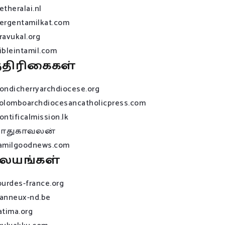
etheralai.nl
ergentamilkat.com
ravukal.org
ibleintamil.com
்திரிகைகள்
ondicherryarchdiocese.org
olomboarchdiocesancatholicpress.com
ontificalmission.lk
பாதுகாவலன்
amilgoodnews.com
லயங்கள்
ourdes-france.org
anneux-nd.be
atima.org