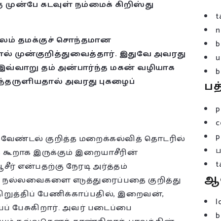
 முன்பே கடவுள் நம்மைக் கிறிஸ்து
t
n
ூலம் தமக்குச் சொந்தமான
b
் முன்குறித்துவைத்தார். இதுவே அவரது
u
 இவ்வாறு தம் அன்பார்ந்த மகன் வழியாக
b
ிந்தருளியதால் அவரது புகழைப்
பத
p
c
p
ேண்டல் குறித்த மறைக்கல்வித் தொடரில்
கூறாக இருக்கும் இறையாசீரின்
t
ஆசீர் என்பதற்கு நேரடி அர்த்தம்
ஆ
 நல்லவைகளை எடுத்துரைப்பதை குறித்து
றுத்திப் பேணிக்காப்பதில், இறைவன்,
l
ப் பேசுகிறார். அவர் படைப்பை
b