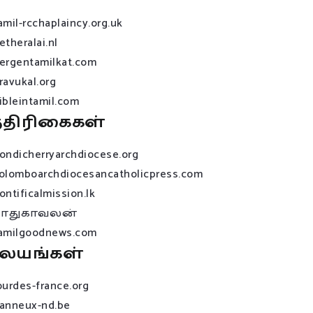
amil-rcchaplaincy.org.uk
etheralai.nl
ergentamilkat.com
ravukal.org
ibleintamil.com
்திரிகைகள்
ondicherryarchdiocese.org
olomboarchdiocesancatholicpress.com
ontificalmission.lk
பாதுகாவலன்
amilgoodnews.com
லயங்கள்
ourdes-france.org
anneux-nd.be