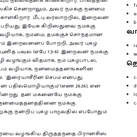
யும் நல்லதெனக் காண்கிறார். பாவத்தின்
f
ிச் சென்றாலும், அவர் நமக்கு நன்மை
a
கிறார். மீட்பு வரலாற்றில், இறைவன்
b
ரியது, இயேசு கிறிஸ்துவை நமக்கு
வ
் வழியாக, நம்மை, தமக்குச் சொந்தமான
ம் இறைவனைப் போற்றி, அவர் புகழ்
r
புனித பவுல் (எபே.1:3-6). இறைவன் நமக்கு
w
 வழங்கும் விதமாக, நம் புகழ்பாடல்,
த
செபம் வழியாக, நன்மைத்தனங்களின்
 ‘இரையாசீரின் செபம் என்பது,
c
 பதில்மொழியாகும்'(எண்.2626), என
d
ின்றது. தன் மகனையே நமக்கு
l
 நன்மைத்தனத்தினை நமக்கு
c
கு நன்றிப் புகழ் பாடுவதில் எப்போதும்
ையை வழங்கிய திருத்தந்தை பிரான்சிஸ்