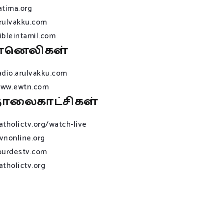
atima.org
rulvakku.com
ibleintamil.com
ானெலிகள்
adio.arulvakku.com
ww.ewtn.com
ொலைகாட்சிகள்
atholictv.org/watch-live
vnonline.org
ourdestv.com
atholictv.org