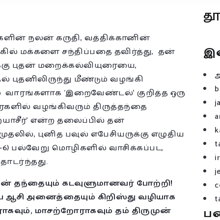
த
்களின் நலன் கருதி, வத்திக்கானின்
இ
கில் மக்களை சந்திப்பதை தவிர்த்து, தன்
்கு புதன் மறைக்கல்வியுரையை,
புதனிலிருந்து மீண்டும் வழங்கி
b
 பல வாரங்களாக ‘இறைவேண்டல்’ குறித்த ஒரு
j
ளில் வழங்கிவரும் திருத்தந்தை
a
யாசீர்’ என்ற தலைப்பில் தன்
k
தலில், புனித பவுல் எபேசியருக்கு எழுதிய
t
1,3-6) பல்வேறு மொழிகளில் வாசிக்கப்பட,
i
ொடர்ந்தது.
j
ன் தந்தையும் கடவுளுமானவர் போற்றி!
c
ிய ஆசி அனைத்தையும் கிறிஸ்து வழியாக
t
ராகவும், மாசற்றோராகவும் தம் திருமுன்
ப