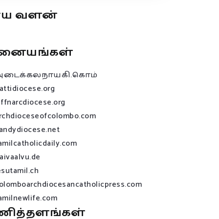
ூய வளன்
னையங்கள்
அடைக்கலநாயகி.கொம்
attidiocese.org
affnarcdiocese.org
rchdioceseofcolombo.com
andydiocese.net
amilcatholicdaily.com
raivaalvu.de
esutamil.ch
olomboarchdiocesancatholicpress.com
amilnewlife.com
ணித்தளங்கள்