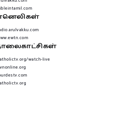
rulvakku.com
ibleintamil.com
ானெலிகள்
adio.arulvakku.com
ww.ewtn.com
ொலைகாட்சிகள்
atholictv.org/watch-live
vnonline.org
ourdestv.com
atholictv.org