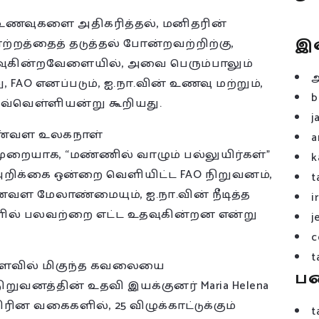
து உணவுகளை அதிகரித்தல், மனிதரின்
இ
்றத்தைத் தடுத்தல் போன்றவற்றிற்கு,
உதவுகின்றவேளையில், அவை பெரும்பாலும்
 FAO எனப்படும், ஐ.நா.வின் உணவு மற்றும்,
b
இவ்வெள்ளியன்று கூறியது.
j
 மண்வள உலகநாள்
a
முறையாக, “மண்ணில் வாழும் பல்லுயிர்கள்”
k
அறிக்கை ஒன்றை வெளியிட்ட FAO நிறுவனம்,
t
்வள மேலாண்மையும், ஐ.நா.வின் நீடித்த
i
ளில் பலவற்றை எட்ட உதவுகின்றன என்று
j
c
t
 அளவில் மிகுந்த கவலையை
ப
ிறுவனத்தின் உதவி இயக்குனர் Maria Helena
ின வகைகளில், 25 விழுக்காட்டுக்கும்
t