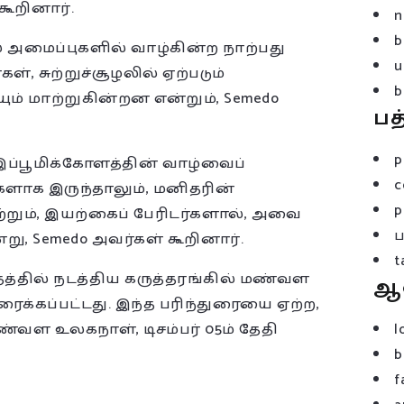
கூறினார்.
n
b
ல் அமைப்புகளில் வாழ்கின்ற நாற்பது
u
ள், சுற்றுச்சூழலில் ஏற்படும்
b
ும் மாற்றுகின்றன என்றும், Semedo
பத
p
 இப்பூமிக்கோளத்தின் வாழ்வைப்
c
க இருந்தாலும், மனிதரின்
p
்றும், இயற்கைப் பேரிடர்களால், அவை
று, Semedo அவர்கள் கூறினார்.
t
தத்தில் நடத்திய கருத்தரங்கில் மண்வள
ஆ
ைக்கப்பட்டது. இந்த பரிந்துரையை ஏற்ற,
ண்வள உலகநாள், டிசம்பர் 05ம் தேதி
l
b
f