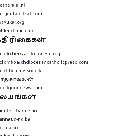
etheralai.nl
ergentamilkat.com
ravukal.org
ibleintamil.com
்திரிகைகள்
ondicherryarchdiocese.org
olomboarchdiocesancatholicpress.com
ontificalmission.lk
பாதுகாவலன்
amilgoodnews.com
லயங்கள்
ourdes-france.org
anneux-nd.be
atima.org