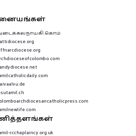
னையங்கள்
அடைக்கலநாயகி.கொம்
attidiocese.org
affnarcdiocese.org
rchdioceseofcolombo.com
andydiocese.net
amilcatholicdaily.com
raivaalvu.de
esutamil.ch
olomboarchdiocesancatholicpress.com
amilnewlife.com
ணித்தளங்கள்
amil-rcchaplaincy.org.uk