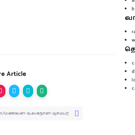
a
b
வ
r
w
த
c
d
e Article
l
c