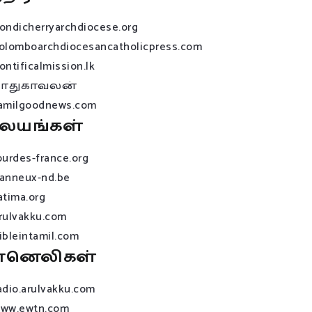
ondicherryarchdiocese.org
olomboarchdiocesancatholicpress.com
ontificalmission.lk
பாதுகாவலன்
amilgoodnews.com
லயங்கள்
ourdes-france.org
anneux-nd.be
atima.org
rulvakku.com
ibleintamil.com
ானெலிகள்
adio.arulvakku.com
ww.ewtn.com