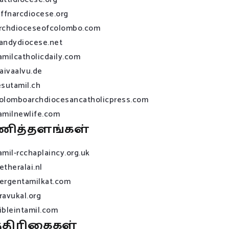
affnarcdiocese.org
rchdioceseofcolombo.com
andydiocese.net
amilcatholicdaily.com
raivaalvu.de
esutamil.ch
olomboarchdiocesancatholicpress.com
amilnewlife.com
ணித்தளங்கள்
amil-rcchaplaincy.org.uk
etheralai.nl
ergentamilkat.com
ravukal.org
ibleintamil.com
்திரிகைகள்