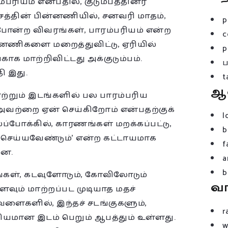
ம்பரியம் என்பதில், குடும்பத்தினர்
சத்தின் பின்னணியில், சனவரி மாதம்,
p
ு போன்ற விவரங்கள், பாரம்பரியம் என்ற
c
்னணிகளை மறைத்துவிட்டு, ஏரியில்
p
காக மாற்றிவிட்டது அக்குடும்பம்.
ி இது.
t
ஆ
ாற்றும் இடங்களில் பல பாரம்பரிய
அவற்றை ஏன் செய்கிறோம் என்பதற்குக்
l
போக்கில், காரணங்கள் மறக்கப்பட்டு,
b
ன் செய்யவேண்டும்’ என்ற கட்டாயமாக
f
றன.
a
b
்கள், கடவுளோடும், கோவிலோடும்
வ
ும் மாற்றப்பட முடியாத மதச்
ளைகளில், இந்தச் சடங்குகளும்,
r
ியமான இடம் பெறும் ஆபத்தும் உள்ளது.
w