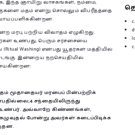
்க, இந்த ஞாயிறு வாசகங்கள், நம்மை,
த
களை மதம் என்று சொல்லும் விபரீதத்தை
ாய்ப்பளிக்கின்றன.
c
d
ன்ற மரபு பற்றிய விவாதம் எழுகிறது.
l
்கள் உண்பது, பெரும் சர்ச்சையை
c
(Ritual Washing) என்பது யூதர்கள் மத்தியில்
 சடங்கு. இன்றைய நற்செய்தியில்
ெய்கின்றன:
தம் மூதாதையர் மரபைப் பின்பற்றிக்
தில்லை;4 சந்தையிலிருந்து
 உண்பர். அவ்வாறே கிண்ணங்கள்,
கழுவுதல் போன்று அவர்கள் கடைப்பிடிக்க
ந்தன.