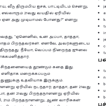
வீடு திரும்பிய ஐசக், பாட்டியிடம் சென்று,
j
, எல்லாரும் 21வது வயதில் ஏரியில்
a
ம் ஏன் அது முடியாமல் போனது?” என்று
k
t
i
த்து, “ஏனெனில், உன் அப்பா, தாத்தா,
j
மாதம் பிறந்தவர்கள். எனவே, அவர்களுடைய
c
திருந்தது. நீயோ, வெப்பம் நிறைந்த ஜூலை
t
க்கமளித்தார்.
ப
ம், சிந்தனையைத் தூண்டும் கதை இது.
t
 எளிதாக மறைக்கப்படும்
n
 துணுக்கு உதவியாக இருக்கும்.
b
ன்று ஏரியில் நடந்தார்; தாத்தா, தன் 21வது
u
பா, தன் 21வது பிறந்தநாளன்று ஏரியில்
b
, 21ம் பிறந்தநாளன்று, ஆண் வாரிசுகள்
பத