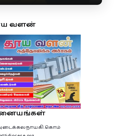
ூய வளன்
னையங்கள்
அடைக்கலநாயகி.கொம்
attidiocese.org