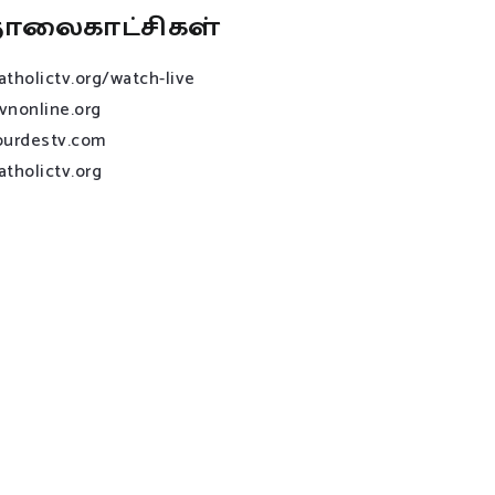
ொலைகாட்சிகள்
atholictv.org/watch-live
vnonline.org
ourdestv.com
atholictv.org