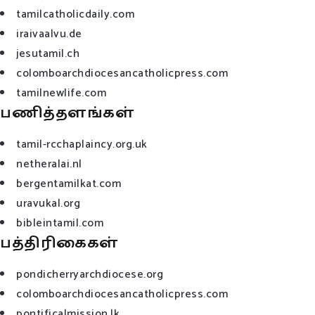
tamilcatholicdaily.com
iraivaalvu.de
jesutamil.ch
colomboarchdiocesancatholicpress.com
tamilnewlife.com
பணித்தளங்கள்
tamil-rcchaplaincy.org.uk
netheralai.nl
bergentamilkat.com
uravukal.org
bibleintamil.com
பத்திரிகைகள்
pondicherryarchdiocese.org
colomboarchdiocesancatholicpress.com
pontificalmission.lk