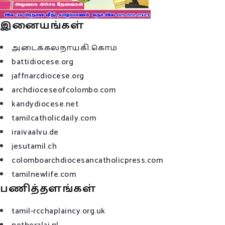
இனையங்கள்
அடைக்கலநாயகி.கொம்
battidiocese.org
jaffnarcdiocese.org
archdioceseofcolombo.com
kandydiocese.net
tamilcatholicdaily.com
iraivaalvu.de
jesutamil.ch
colomboarchdiocesancatholicpress.com
tamilnewlife.com
பணித்தளங்கள்
tamil-rcchaplaincy.org.uk