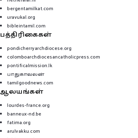
netheralai.nl
bergentamilkat.com
uravukal.org
bibleintamil.com
பத்திரிகைகள்
pondicherryarchdiocese.org
colomboarchdiocesancatholicpress.com
pontificalmission.lk
பாதுகாவலன்
tamilgoodnews.com
ஆலயங்கள்
lourdes-france.org
banneux-nd.be
fatima.org
arulvakku.com