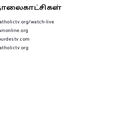
ொலைகாட்சிகள்
atholictv.org/watch-live
vnonline.org
ourdestv.com
atholictv.org