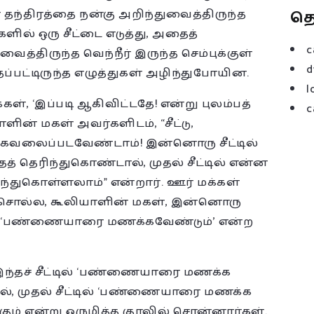
த
ந்திரத்தை நன்கு அறிந்துவைத்திருந்த
களில் ஒரு சீட்டை எடுத்து, அதைத்
c
ைத்திருந்த வெந்நீர் இருந்த செம்புக்குள்
d
ுதப்பட்டிருந்த எழுத்துகள் அழிந்துபோயின.
l
க்கள், ‘இப்படி ஆகிவிட்டதே! என்று புலம்பத்
c
ன் மகள் அவர்களிடம், “சீட்டு,
்று கவலைப்படவேண்டாம்! இன்னொரு சீட்டில்
த் தெரிந்துகொண்டால், முதல் சீட்டில் என்ன
ரிந்துகொள்ளலாம்” என்றார். ஊர் மக்கள்
 சொல்ல, கூலியாளின் மகள், இன்னொரு
ருந்த, ‘பண்ணையாரை மணக்கவேண்டும்’ என்ற
 “இந்தச் சீட்டில் ‘பண்ணையாரை மணக்க
தால், முதல் சீட்டில் ‘பண்ணையாரை மணக்க
கும் என்று ஒருமித்த குரலில் சொன்னார்கள்.