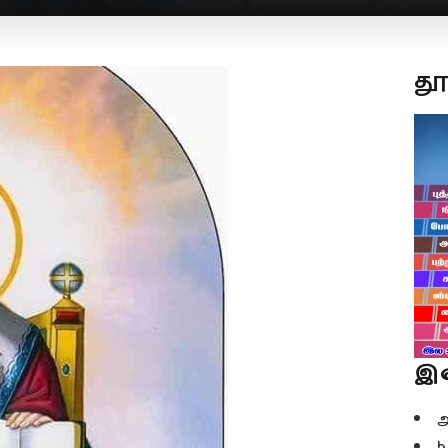
த
இ
b