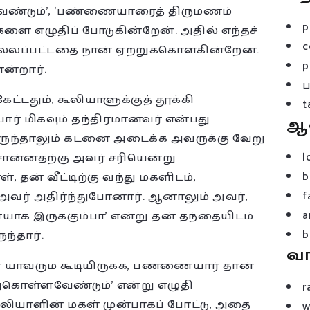
ண்டும்’, ‘பண்ணையாரைத் திருமணம்
p
களை எழுதிப் போடுகின்றேன். அதில் எந்தச்
c
 சொல்லப்பட்டதை நான் ஏற்றுக்கொள்கின்றேன்.
p
ன்றார்.
டதும், கூலியாளுக்குத் தூக்கி
t
் மிகவும் தந்திரமானவர் என்பது
ஆ
இருந்தாலும் கடனை அடைக்க அவருக்கு வேறு
l
ன்னதற்கு அவர் சரியென்று
b
, தன் வீட்டிற்கு வந்து மகளிடம்,
f
் அதிர்ந்துபோனார். ஆனாலும் அவர்,
a
ையாக இருக்கும்பா’ என்று தன் தந்தையிடம்
b
ந்தார்.
வ
கள் யாவரும் கூடியிருக்க, பண்ணையார் தான்
ொள்ளவேண்டும்’ என்று எழுதி
r
கூலியாளின் மகள் முன்பாகப் போட்டு, அதை
w