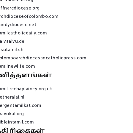
affnarcdiocese.org
rchdioceseofcolombo.com
andydiocese.net
amilcatholicdaily.com
raivaalvu.de
esutamil.ch
olomboarchdiocesancatholicpress.com
amilnewlife.com
ணித்தளங்கள்
amil-rcchaplaincy.org.uk
etheralai.nl
ergentamilkat.com
ravukal.org
ibleintamil.com
்திரிகைகள்