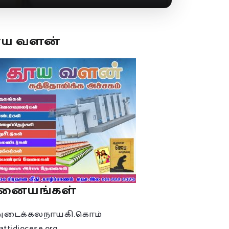
ூய வளன்
னையங்கள்
அடைக்கலநாயகி.கொம்
attidiocese.org