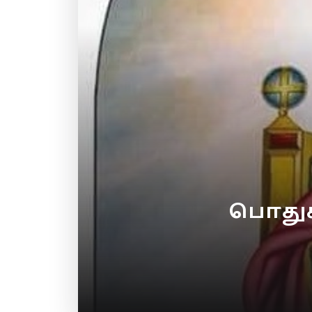
பொதுக