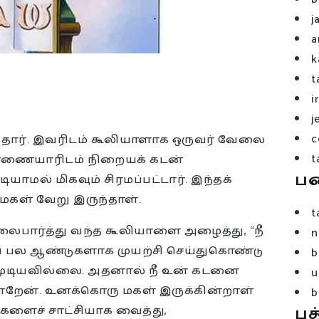
j
a
k
t
i
j
c
்தார். இவரிடம் கூலியாளாக ஒருவர் வேலை
t
 பண்ணையாரிடம் நிறையக் கடன்
ப
ாமல் மிகவும் சிரமப்பட்டார். இந்தக்
மகள் வேறு இருந்தாள்.
t
பார்த்து வந்த கூலியாளை அழைத்து, “நீ
n
் பல ஆண்டுகளாக முயற்சி செய்துகொண்டு
b
 முடியவில்லை. அதனால் நீ உன் கடனை
u
்றேன். உனக்கொரு மகள் இருக்கின்றாள்
b
பத
களைச் சாட்சியாக வைத்து,