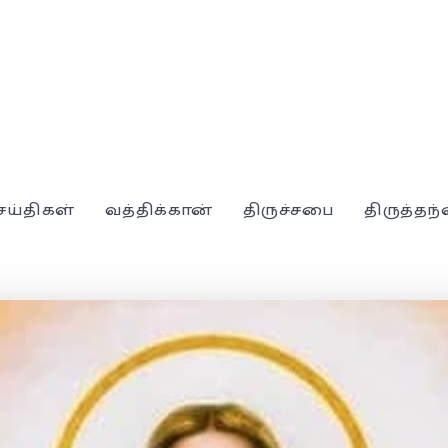
ெய்திகள்
வத்திக்கான்
திருச்சபை
திருத்தந