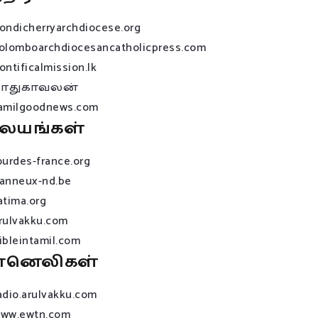
ondicherryarchdiocese.org
olomboarchdiocesancatholicpress.com
ontificalmission.lk
பாதுகாவலன்
amilgoodnews.com
லயங்கள்
ourdes-france.org
anneux-nd.be
atima.org
rulvakku.com
ibleintamil.com
ானெலிகள்
adio.arulvakku.com
ww.ewtn.com