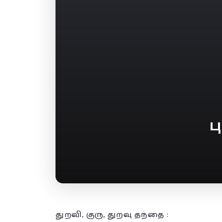
ப
துறவி, குரு, துறவு தந்தை :