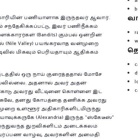
a
b
வ
திகாரியின் பணியாளாக இருந்தவர் ஆவார்.
சந்தேகிக்கப்பட்டு, இவர் பணிநீக்கம்
r
க்காரர்கள் (Bandits) கும்பல் ஒன்றின்
w
 (Nile Valley) பயங்கரவாத வன்முறை
த
டிவில் மிகவும் பெரியதாயும் ஆதிக்கம்
c
d
த்தில் ஒரு நாய் குரைத்ததால் மோசே
l
லவில்லை. அதனால் அவர் அதன்
c
க்கோடு அவரது வீட்டினை கொள்ளை இட
 தடுக்கவே, தனது கோபத்தை தணிக்க அவரது
முறை உள்ளூர் அதிகாரிகளிடமிருந்து
ாவுக்கருகே (Alexandria) இருந்த “ஸ்கேடீஸ்”
ழ்ந்துவந்த துறவிகளிடம் அடைக்கலம்
் அர்ப்பண வாழ்வு, அவர்களின் அமைதி