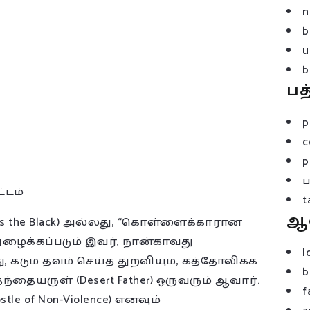
n
b
u
b
பத
p
c
p
்டம்
t
ஆ
ses the Black) அல்லது, “கொள்ளைக்காரான
 அழைக்கப்படும் இவர், நான்காவது
l
து, கடும் தவம் செய்த துறவியும், கத்தோலிக்க
b
ந்தையருள் (Desert Father) ஒருவரும் ஆவார்.
f
tle of Non-Violence) எனவும்