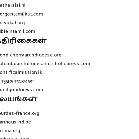
etheralai.nl
ergentamilkat.com
ravukal.org
ibleintamil.com
்திரிகைகள்
ondicherryarchdiocese.org
olomboarchdiocesancatholicpress.com
ontificalmission.lk
பாதுகாவலன்
amilgoodnews.com
லயங்கள்
ourdes-france.org
anneux-nd.be
atima.org