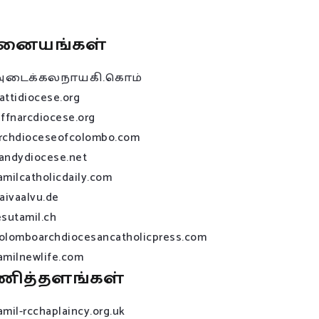
னையங்கள்
அடைக்கலநாயகி.கொம்
attidiocese.org
affnarcdiocese.org
rchdioceseofcolombo.com
andydiocese.net
amilcatholicdaily.com
raivaalvu.de
esutamil.ch
olomboarchdiocesancatholicpress.com
amilnewlife.com
ணித்தளங்கள்
amil-rcchaplaincy.org.uk