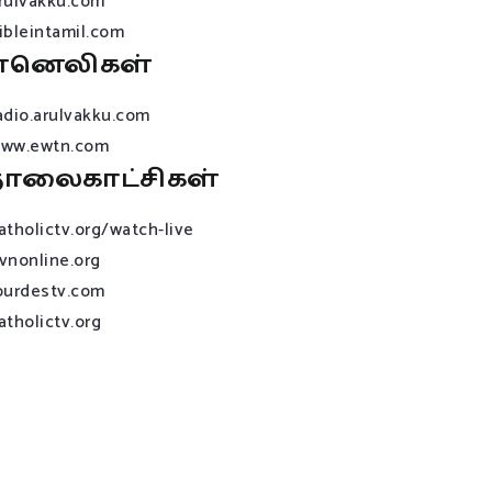
rulvakku.com
ibleintamil.com
ானெலிகள்
adio.arulvakku.com
ww.ewtn.com
ொலைகாட்சிகள்
atholictv.org/watch-live
vnonline.org
ourdestv.com
atholictv.org