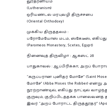
லூதரனியம்
(Lutheranism)
ஒரியண்டல் மரபுவழி திருச்சபை
(Oriental Orthodoxy)
முக்கிய திருத்தலம் :
பரோமேயோஸ் மடம், ஸ்கேடீஸ், எகிப்து
(Paromeos Monastery, Scetes, Egypt)
நினைவுத் திருவிழா : ஆகஸ்ட் 28
பாதுகாவல் : ஆப்பிரிக்கா, அறப் போராட
“கருப்பரான புனிதர் மோசே” (Saint Mo
மோசே” (Abba Moses the Robber) என்று
நூற்றாண்டில், எகிப்து நாட்டில் வாழ்ந்
குருவும், குறிப்பிடத்தக்க பாலைவனத் த
இவர் “அறப் போராட்ட திருத்தூதர்” (Apos