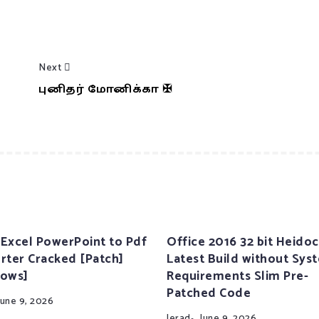
Next
்
புனிதர் மோனிக்கா ✠
Excel PowerPoint to Pdf
Office 2016 32 bit Heidoc
rter Cracked [Patch]
Latest Build without Sys
ows]
Requirements Slim Pre-
Patched Code
June 9, 2026
Jerad
June 9, 2026