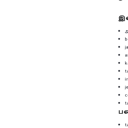
இ
b
j
a
k
t
i
j
c
t
ப
t