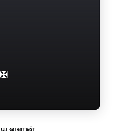
 ✠
ூய வளன்