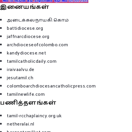
இனையங்கள்
அடைக்கலநாயகி.கொம்
battidiocese.org
jaffnarcdiocese.org
archdioceseofcolombo.com
kandydiocese.net
tamilcatholicdaily.com
iraivaalvu.de
jesutamil.ch
colomboarchdiocesancatholicpress.com
tamilnewlife.com
பணித்தளங்கள்
tamil-rcchaplaincy.org.uk
netheralai.nl