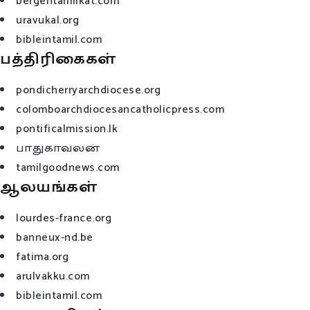
bergentamilkat.com
uravukal.org
bibleintamil.com
பத்திரிகைகள்
pondicherryarchdiocese.org
colomboarchdiocesancatholicpress.com
pontificalmission.lk
பாதுகாவலன்
tamilgoodnews.com
ஆலயங்கள்
lourdes-france.org
banneux-nd.be
fatima.org
arulvakku.com
bibleintamil.com