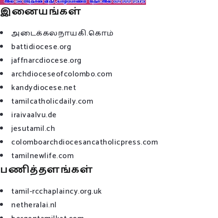
இனையங்கள்
அடைக்கலநாயகி.கொம்
battidiocese.org
jaffnarcdiocese.org
archdioceseofcolombo.com
kandydiocese.net
tamilcatholicdaily.com
iraivaalvu.de
jesutamil.ch
colomboarchdiocesancatholicpress.com
tamilnewlife.com
பணித்தளங்கள்
tamil-rcchaplaincy.org.uk
netheralai.nl