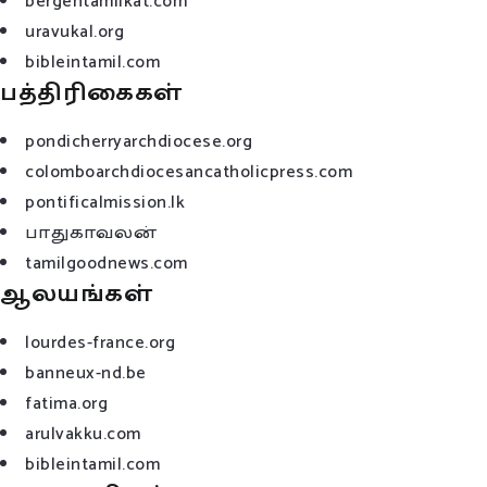
bergentamilkat.com
uravukal.org
bibleintamil.com
பத்திரிகைகள்
pondicherryarchdiocese.org
colomboarchdiocesancatholicpress.com
pontificalmission.lk
பாதுகாவலன்
tamilgoodnews.com
ஆலயங்கள்
lourdes-france.org
banneux-nd.be
fatima.org
arulvakku.com
bibleintamil.com