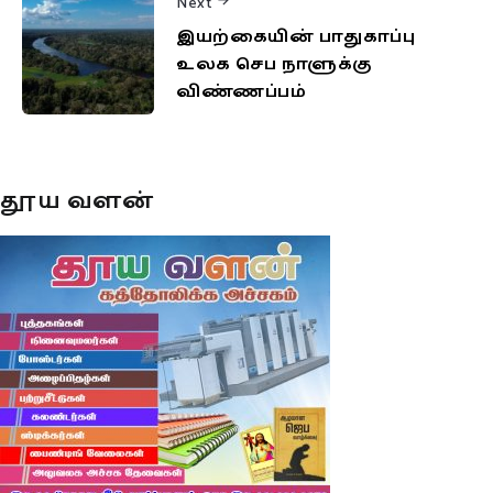
Next
இயற்கையின் பாதுகாப்பு
உலக செப நாளுக்கு
விண்ணப்பம்
தூய வளன்