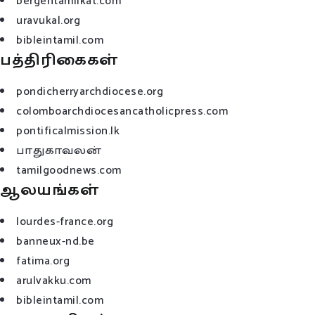
bergentamilkat.com
uravukal.org
bibleintamil.com
பத்திரிகைகள்
pondicherryarchdiocese.org
colomboarchdiocesancatholicpress.com
pontificalmission.lk
பாதுகாவலன்
tamilgoodnews.com
ஆலயங்கள்
lourdes-france.org
banneux-nd.be
fatima.org
arulvakku.com
bibleintamil.com