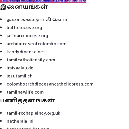
இனையங்கள்
அடைக்கலநாயகி.கொம்
battidiocese.org
jaffnarcdiocese.org
archdioceseofcolombo.com
kandydiocese.net
tamilcatholicdaily.com
iraivaalvu.de
jesutamil.ch
colomboarchdiocesancatholicpress.com
tamilnewlife.com
பணித்தளங்கள்
tamil-rcchaplaincy.org.uk
netheralai.nl