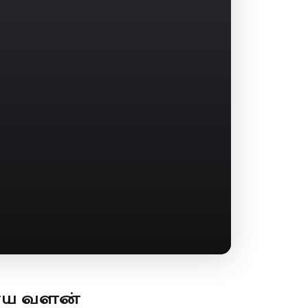
ூய வளன்