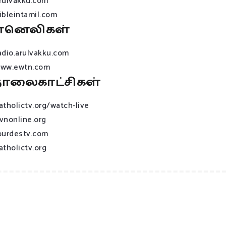
rulvakku.com
ibleintamil.com
ானெலிகள்
adio.arulvakku.com
ww.ewtn.com
ொலைகாட்சிகள்
atholictv.org/watch-live
vnonline.org
ourdestv.com
atholictv.org