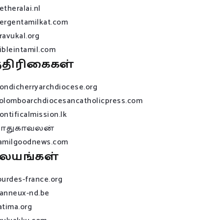
etheralai.nl
ergentamilkat.com
ravukal.org
ibleintamil.com
்திரிகைகள்
ondicherryarchdiocese.org
olomboarchdiocesancatholicpress.com
ontificalmission.lk
பாதுகாவலன்
amilgoodnews.com
லயங்கள்
ourdes-france.org
anneux-nd.be
atima.org