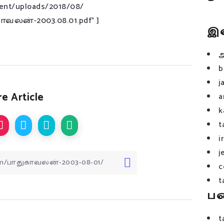
tent/uploads/2018/08/
வலன்-2003.08.01.pdf” ]
இ
b
j
e Article
a
k
t
i
j
c
t
ப
t