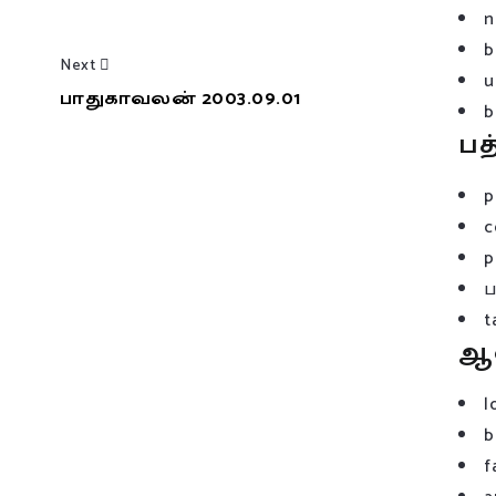
n
b
Next
u
பாதுகாவலன் 2003.09.01
b
பத
p
c
p
t
ஆ
l
b
f