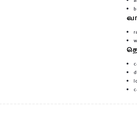
a
b
வ
r
w
த
c
d
l
c