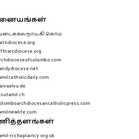
னையங்கள்
அடைக்கலநாயகி.கொம்
attidiocese.org
affnarcdiocese.org
rchdioceseofcolombo.com
andydiocese.net
amilcatholicdaily.com
raivaalvu.de
esutamil.ch
olomboarchdiocesancatholicpress.com
amilnewlife.com
ணித்தளங்கள்
amil-rcchaplaincy.org.uk