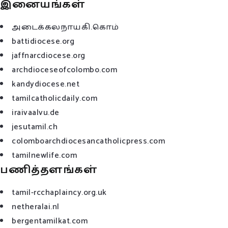
இனையங்கள்
அடைக்கலநாயகி.கொம்
battidiocese.org
jaffnarcdiocese.org
archdioceseofcolombo.com
kandydiocese.net
tamilcatholicdaily.com
iraivaalvu.de
jesutamil.ch
colomboarchdiocesancatholicpress.com
tamilnewlife.com
பணித்தளங்கள்
tamil-rcchaplaincy.org.uk
netheralai.nl
bergentamilkat.com