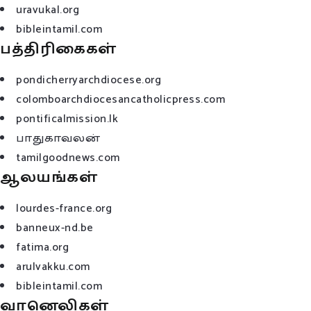
uravukal.org
bibleintamil.com
பத்திரிகைகள்
pondicherryarchdiocese.org
colomboarchdiocesancatholicpress.com
pontificalmission.lk
பாதுகாவலன்
tamilgoodnews.com
ஆலயங்கள்
lourdes-france.org
banneux-nd.be
fatima.org
arulvakku.com
bibleintamil.com
வானெலிகள்