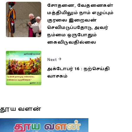
சோதனை, வேதனைகள்
மத்தியிலும் நாம் எழுப்பும்
குரலை இறைவன்
செவிமடுப்பதோடு, அவர்
நம்மை ஒருபோதும்
கைவிடுவதில்லை
Next
அக்டோபர் 16 : நற்செய்தி
வாசகம்
தூய வளன்