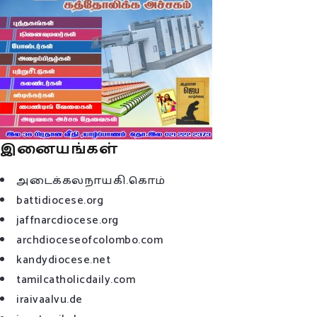
இனையங்கள்
அடைக்கலநாயகி.கொம்
battidiocese.org
jaffnarcdiocese.org
archdioceseofcolombo.com
kandydiocese.net
tamilcatholicdaily.com
iraivaalvu.de