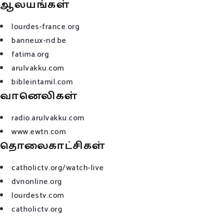
ஆலயங்கள்
lourdes-france.org
banneux-nd.be
fatima.org
arulvakku.com
bibleintamil.com
வானெலிகள்
radio.arulvakku.com
www.ewtn.com
தொலைகாட்சிகள்
catholictv.org/watch-live
dvnonline.org
lourdestv.com
catholictv.org