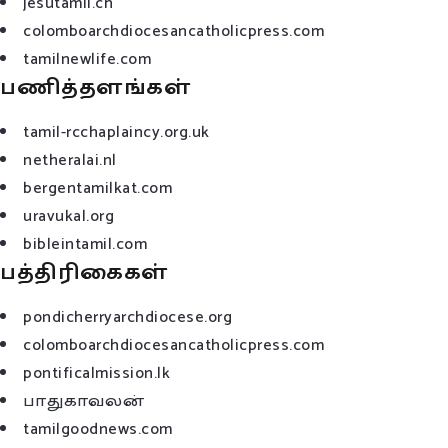
jesutamil.ch
colomboarchdiocesancatholicpress.com
tamilnewlife.com
பணித்தளங்கள்
tamil-rcchaplaincy.org.uk
netheralai.nl
bergentamilkat.com
uravukal.org
bibleintamil.com
பத்திரிகைகள்
pondicherryarchdiocese.org
colomboarchdiocesancatholicpress.com
pontificalmission.lk
பாதுகாவலன்
tamilgoodnews.com