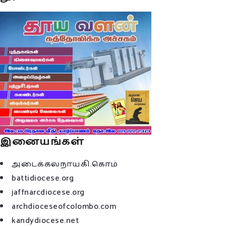
இனையங்கள்
அடைக்கலநாயகி.கொம்
battidiocese.org
jaffnarcdiocese.org
archdioceseofcolombo.com
kandydiocese.net