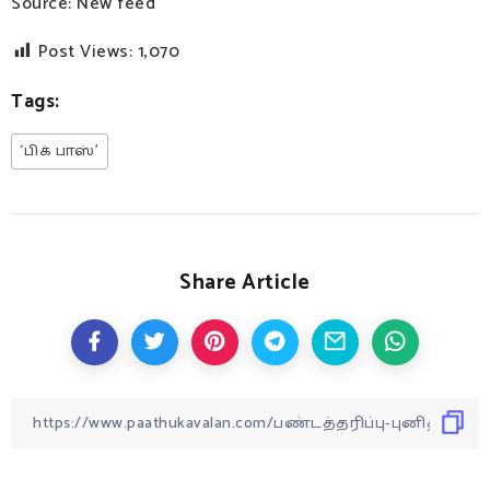
Source: New feed
Post Views:
1,070
Tags:
‘பிக் பாஸ்’
Share Article