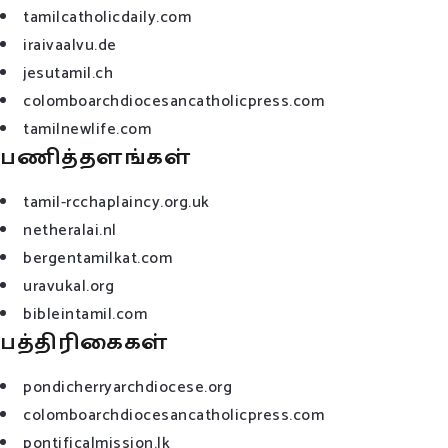
tamilcatholicdaily.com
iraivaalvu.de
jesutamil.ch
colomboarchdiocesancatholicpress.com
tamilnewlife.com
பணித்தளங்கள்
tamil-rcchaplaincy.org.uk
netheralai.nl
bergentamilkat.com
uravukal.org
bibleintamil.com
பத்திரிகைகள்
pondicherryarchdiocese.org
colomboarchdiocesancatholicpress.com
pontificalmission.lk