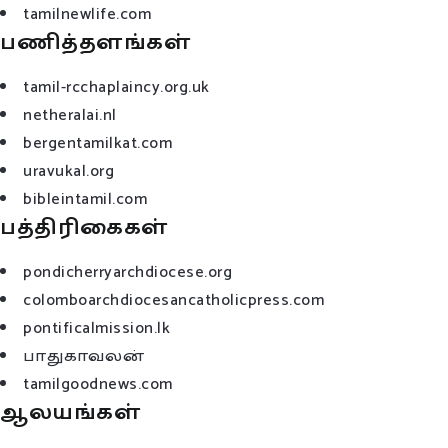
tamilnewlife.com
பணித்தளங்கள்
tamil-rcchaplaincy.org.uk
netheralai.nl
bergentamilkat.com
uravukal.org
bibleintamil.com
பத்திரிகைகள்
pondicherryarchdiocese.org
colomboarchdiocesancatholicpress.com
pontificalmission.lk
பாதுகாவலன்
tamilgoodnews.com
ஆலயங்கள்