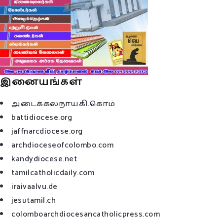
இனையங்கள்
அடைக்கலநாயகி.கொம்
battidiocese.org
jaffnarcdiocese.org
archdioceseofcolombo.com
kandydiocese.net
tamilcatholicdaily.com
iraivaalvu.de
jesutamil.ch
colomboarchdiocesancatholicpress.com