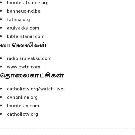
lourdes-france.org
banneux-nd.be
fatima.org
arulvakku.com
bibleintamil.com
வானெலிகள்
radio.arulvakku.com
www.ewtn.com
தொலைகாட்சிகள்
catholictv.org/watch-live
dvnonline.org
lourdestv.com
catholictv.org