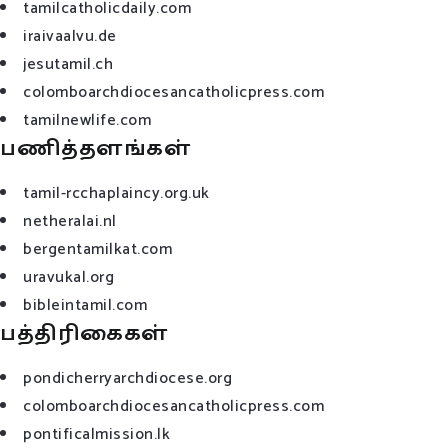
tamilcatholicdaily.com
iraivaalvu.de
jesutamil.ch
colomboarchdiocesancatholicpress.com
tamilnewlife.com
பணித்தளங்கள்
tamil-rcchaplaincy.org.uk
netheralai.nl
bergentamilkat.com
uravukal.org
bibleintamil.com
பத்திரிகைகள்
pondicherryarchdiocese.org
colomboarchdiocesancatholicpress.com
pontificalmission.lk