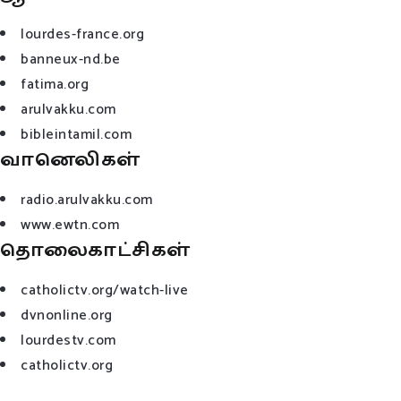
lourdes-france.org
banneux-nd.be
fatima.org
arulvakku.com
bibleintamil.com
வானெலிகள்
radio.arulvakku.com
www.ewtn.com
தொலைகாட்சிகள்
catholictv.org/watch-live
dvnonline.org
lourdestv.com
catholictv.org