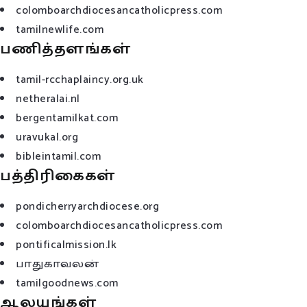
colomboarchdiocesancatholicpress.com
tamilnewlife.com
பணித்தளங்கள்
tamil-rcchaplaincy.org.uk
netheralai.nl
bergentamilkat.com
uravukal.org
bibleintamil.com
பத்திரிகைகள்
pondicherryarchdiocese.org
colomboarchdiocesancatholicpress.com
pontificalmission.lk
பாதுகாவலன்
tamilgoodnews.com
ஆலயங்கள்