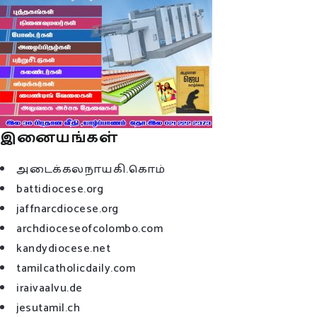
இனையங்கள்
அடைக்கலநாயகி.கொம்
battidiocese.org
jaffnarcdiocese.org
archdioceseofcolombo.com
kandydiocese.net
tamilcatholicdaily.com
iraivaalvu.de
jesutamil.ch