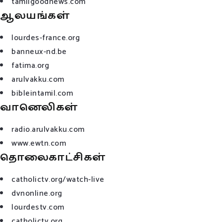
tamilgoodnews.com
ஆலயங்கள்
lourdes-france.org
banneux-nd.be
fatima.org
arulvakku.com
bibleintamil.com
வானெலிகள்
radio.arulvakku.com
www.ewtn.com
தொலைகாட்சிகள்
catholictv.org/watch-live
dvnonline.org
lourdestv.com
catholictv.org