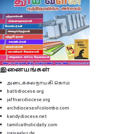
இனையங்கள்
அடைக்கலநாயகி.கொம்
battidiocese.org
jaffnarcdiocese.org
archdioceseofcolombo.com
kandydiocese.net
tamilcatholicdaily.com
iraivaalvu.de