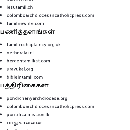
jesutamil.ch
colomboarchdiocesancatholicpress.com
tamilnewlife.com
பணித்தளங்கள்
tamil-rcchaplaincy.org.uk
netheralai.nl
bergentamilkat.com
uravukal.org
bibleintamil.com
பத்திரிகைகள்
pondicherryarchdiocese.org
colomboarchdiocesancatholicpress.com
pontificalmission.lk
பாதுகாவலன்