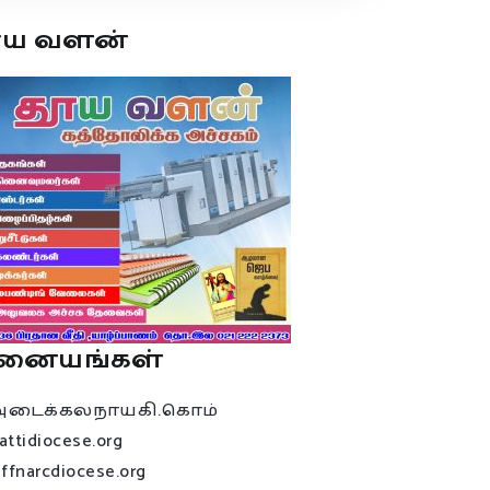
ூய வளன்
னையங்கள்
அடைக்கலநாயகி.கொம்
attidiocese.org
affnarcdiocese.org