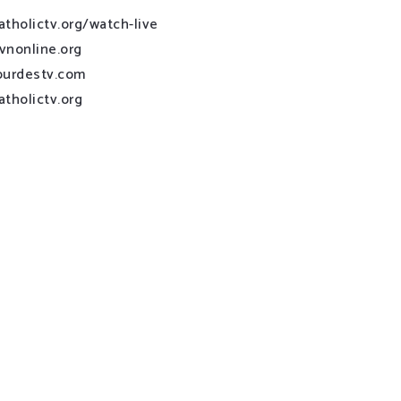
atholictv.org/watch-live
vnonline.org
ourdestv.com
atholictv.org