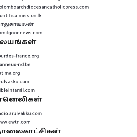
olomboarchdiocesancatholicpress.com
ontificalmission.lk
பாதுகாவலன்
amilgoodnews.com
லயங்கள்
ourdes-france.org
anneux-nd.be
atima.org
rulvakku.com
ibleintamil.com
ானெலிகள்
adio.arulvakku.com
ww.ewtn.com
ொலைகாட்சிகள்