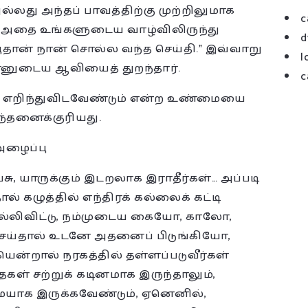
்லது அந்தப் பாவத்திற்கு முற்றிலுமாக
c
றகு அதை உங்களுடைய வாழ்விலிருந்து
d
ுதான் நான் சொல்ல வந்த செய்தி.” இவ்வாறு
l
ன்னுடைய ஆவியைத் துறந்தார்.
c
ி எறிந்துவிடவேண்டும் என்ற உண்மையை
ிந்தனைக்குரியது.
அழைப்பு
ு, யாருக்கும் இடறலாக இராதீர்கள்… அப்படி
் கழுத்தில் எந்திரக் கல்லைக் கட்டி
ல்லிவிட்டு, நம்முடைய கையோ, காலோ,
ெய்தால் உடனே அதனைப் பிடுங்கியோ,
ென்றால் நரகத்தில் தள்ளப்படுவீர்கள்
கள் சற்றுக் கடினமாக இருந்தாலும்,
ாக இருக்கவேண்டும், ஏனெனில்,