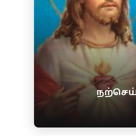
நற்செய