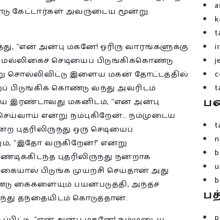
a
டு கேட்டார்கள் அவருடைய மூன்று
k
t
, “என் அன்பு மகனே! ஓரிரு வாரங்களுக்கு
i
 மல்லிகைச் செடியைப் பிடுங்கிக்கொண்டு
j
று சொல்லிவிட்டு இளைய மகன் தோட்டத்தில்
c
ப் பிடுங்கிக் கொண்டு வந்து அவரிடம்
t
ப
ய இரண்டாவது மகனிடம், “என் அன்பு
ெய்வாய் என்று நம்புகிறேன்… நம்முடைய
t
ன்ற புதரிலிருந்து ஒரு செடியைப்
n
ும், “இதோ வருகிறேன்!” என்று
b
ண்டிக்கிடந்த புதரிலிருந்து நன்றாக
u
கையால் பிடுங்க முயற்சி செய்தான் அது
b
ு கைகளையும் பயன்படுத்தி, அந்தச்
பத
்து தந்தையிடம் கொடுத்தான்.
p
்பிட்டு, “என் அன்பு மகனே! நம்முடைய