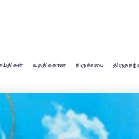
ெய்திகள்
வத்திக்கான்
திருச்சபை
திருத்தந