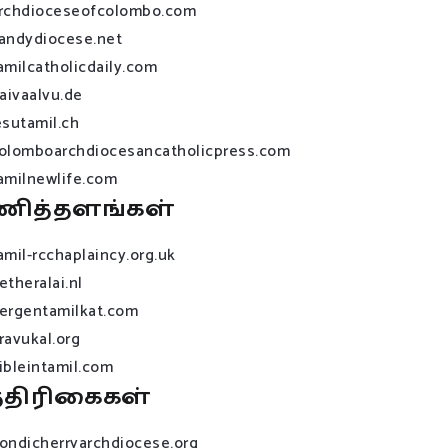
rchdioceseofcolombo.com
andydiocese.net
amilcatholicdaily.com
raivaalvu.de
esutamil.ch
olomboarchdiocesancatholicpress.com
amilnewlife.com
ணித்தளங்கள்
amil-rcchaplaincy.org.uk
etheralai.nl
ergentamilkat.com
ravukal.org
ibleintamil.com
்திரிகைகள்
ondicherryarchdiocese.org