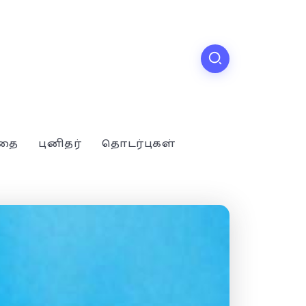
்தை
புனிதர்
தொடர்புகள்