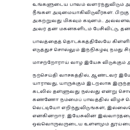
உங்களுடைய பாவம் வளர்ந்துவிடும் அல
நீங்கள் அடிமையாகிவிடுவீர்கள். பி
அகற்றுவது மிகவும் கடினம்… அவ்வளவ
அவர் தன் மகன்களிடம் பேசிவிட்டு, த
பாவத்தைத் தொடக்கத்திலேயே கிள்ள
எடுத்துச் சொல்லும் இந்நிகழ்வு நமது ச
மாசற்றோராய் வாழ இயேசு விடுக்கும் 
நற்செய்தி வாசகத்தில், ஆண்டவர் இயேச
யாராவது, யாருக்கும் இடறலாக இருந்தால
கடலில் தள்ளுவது நல்லது என்று சொ
கண்ணோ நம்மைப் பாவத்தில் விழச் ச
வெட்டியோ எறிந்துவிடுங்கள், இல்லைய
என்கின்றார். இயேசுவின் இவ்வார்த்தை
ஒவ்வொருவருடைய உள்ளமும் தூய்மைய