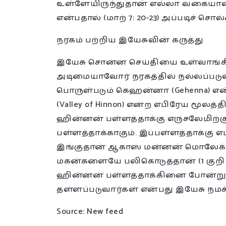
உள்ளேயிருந்துதான் எல்லா வகையா
என்பதால் (மாற் 7: 20-23) அப்படிச் சொல்
நரகம் பற்றிய இயேசுவின் கருத்து
இயேசு சொன்ன செய்தியை உள்வாங்கிக
அடிமையாவோர் நரகத்தில் நல்லப்படுவ
பொருள்படும் கெஹன்னா (Gehenna) என
(Valley of Hinnon) என்ற எபிரேய மூலத்
ஹின்னன் பள்ளத்தாக்கு எருசலேமிற்க
பள்ளத்தாக்காகும். இப்பள்ளத்தாக்கு எ
இங்குதான் ஆகாஸ் மன்னன் மொலேக் எனப
மகன்களையே பலிகொடுத்தான் (1 குறி 2
ஹின்னன் பள்ளத்தாக்கினை போன்று நெ
தள்ளப்படுவார்கள் என்பது இயேசு நமக்
Source: New feed