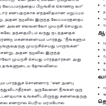
c
ற வேப்பமரத்தைப் பிடுங்கிக் கொண்டு வா”
p
ார் என்பதற்காக எந்தவிதமான மறுப்பும்
று, அதன் நடுவில் இருந்த வேப்பமரத்தைப்
t
்தான். அவன் எவ்வளவோ முயற்சி செய்தும்,
ஆ
ோகவே, தந்தையிடம் வந்து நடந்ததைக்
ண்டு மகன்களையும் பார்த்து, “நீங்களும்
l
்குவதற்கு முயற்சிசெய்து பாருங்கள்”
b
சென்று, அதன் நடுவில் இருந்த
f
வோ முயற்சி செய்து பார்த்தார்கள். அது
a
்து தங்களுடைய தோல்வியை
b
வ
 பார்த்துச் சொன்னார், “என் அன்பு
r
ந்துவிடாதீர்கள்… ஒருவேளை நீங்கள் ஒரு
w
 உடனடியாக உங்களிடமிருந்து களைவதற்கு
த
ில்லை என்றால் பெரிய மரம்போல்