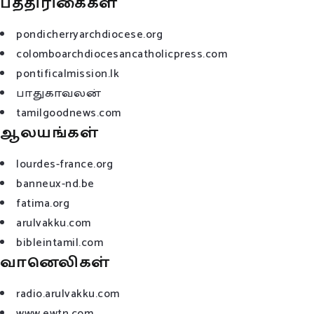
பத்திரிகைகள்
pondicherryarchdiocese.org
colomboarchdiocesancatholicpress.com
pontificalmission.lk
பாதுகாவலன்
tamilgoodnews.com
ஆலயங்கள்
lourdes-france.org
banneux-nd.be
fatima.org
arulvakku.com
bibleintamil.com
வானெலிகள்
radio.arulvakku.com
www.ewtn.com