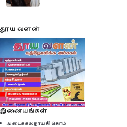
தூய வளன்
இனையங்கள்
அடைக்கலநாயகி.கொம்