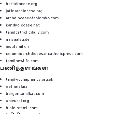
battidiocese.org
jaffnarcdiocese.org
archdioceseofcolombo.com
kandydiocese.net
tamilcatholicdaily.com
iraivaalvu.de
jesutamil.ch
colomboarchdiocesancatholicpress.com
tamilnewlife.com
பணித்தளங்கள்
tamil-rcchaplaincy.org.uk
netheralai.nl
bergentamilkat.com
uravukal.org
bibleintamil.com