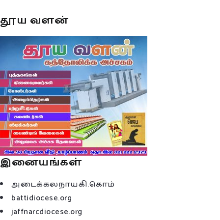
தூய வளன்
இனையங்கள்
அடைக்கலநாயகி.கொம்
battidiocese.org
jaffnarcdiocese.org