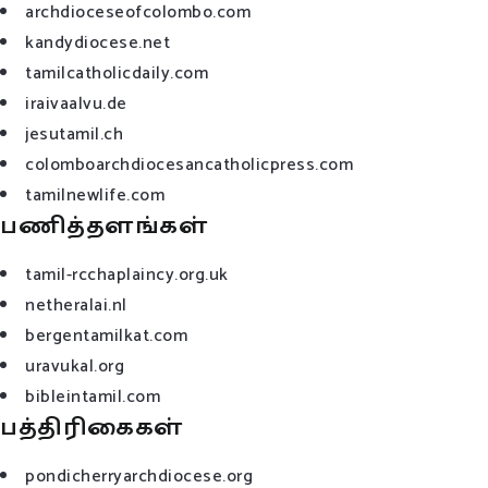
archdioceseofcolombo.com
kandydiocese.net
tamilcatholicdaily.com
iraivaalvu.de
jesutamil.ch
colomboarchdiocesancatholicpress.com
tamilnewlife.com
பணித்தளங்கள்
tamil-rcchaplaincy.org.uk
netheralai.nl
bergentamilkat.com
uravukal.org
bibleintamil.com
பத்திரிகைகள்
pondicherryarchdiocese.org