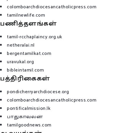
colomboarchdiocesancatholicpress.com
tamilnewlife.com
பணித்தளங்கள்
tamil-rcchaplaincy.org.uk
netheralai.nl
bergentamilkat.com
uravukal.org
bibleintamil.com
பத்திரிகைகள்
pondicherryarchdiocese.org
colomboarchdiocesancatholicpress.com
pontificalmission.lk
பாதுகாவலன்
tamilgoodnews.com