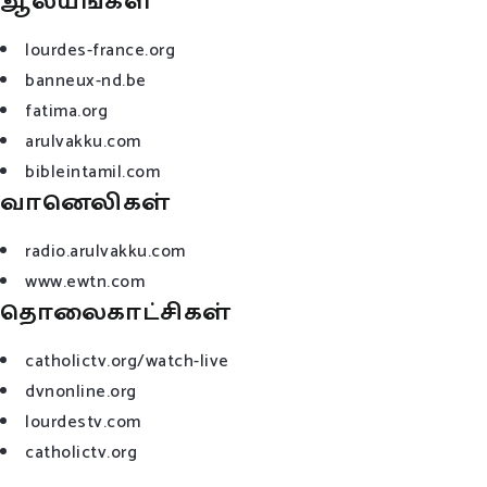
ஆலயங்கள்
lourdes-france.org
banneux-nd.be
fatima.org
arulvakku.com
bibleintamil.com
வானெலிகள்
radio.arulvakku.com
www.ewtn.com
தொலைகாட்சிகள்
catholictv.org/watch-live
dvnonline.org
lourdestv.com
catholictv.org