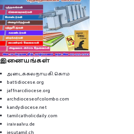
இனையங்கள்
அடைக்கலநாயகி.கொம்
battidiocese.org
jaffnarcdiocese.org
archdioceseofcolombo.com
kandydiocese.net
tamilcatholicdaily.com
iraivaalvu.de
jesutamil.ch