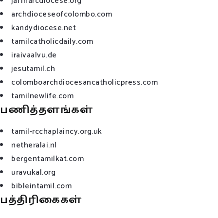
jaffnarcdiocese.org
archdioceseofcolombo.com
kandydiocese.net
tamilcatholicdaily.com
iraivaalvu.de
jesutamil.ch
colomboarchdiocesancatholicpress.com
tamilnewlife.com
பணித்தளங்கள்
tamil-rcchaplaincy.org.uk
netheralai.nl
bergentamilkat.com
uravukal.org
bibleintamil.com
பத்திரிகைகள்