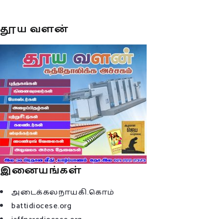
தூய வளன்
இனையங்கள்
அடைக்கலநாயகி.கொம்
battidiocese.org