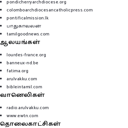
pondicherryarchdiocese.org
colomboarchdiocesancatholicpress.com
pontificalmission.lk
பாதுகாவலன்
tamilgoodnews.com
ஆலயங்கள்
lourdes-france.org
banneux-nd.be
fatima.org
arulvakku.com
bibleintamil.com
வானெலிகள்
radio.arulvakku.com
www.ewtn.com
தொலைகாட்சிகள்