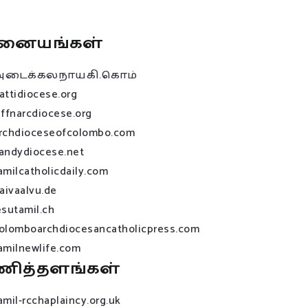
னையங்கள்
அடைக்கலநாயகி.கொம்
attidiocese.org
affnarcdiocese.org
rchdioceseofcolombo.com
andydiocese.net
amilcatholicdaily.com
raivaalvu.de
esutamil.ch
olomboarchdiocesancatholicpress.com
amilnewlife.com
ணித்தளங்கள்
amil-rcchaplaincy.org.uk