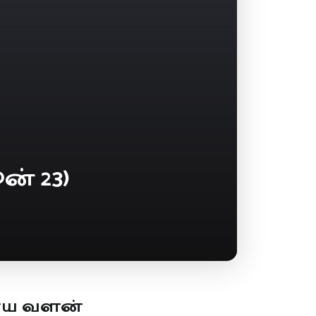
் 23)
ூய வளன்