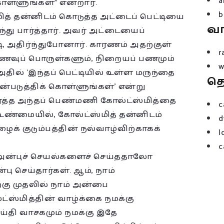
a
 கொள்ளுங்கள்” என்றார்.
b
ித் தன்னிடம் கொடுத்த அட்டைப் பெட்டியை
வ
றந்து பார்த்தார். அவர் அட்டையைப்
டி, அதிர்ந்துபோனார். காரணம் அதற்குள்
r
ணவுப் பொருள்களும், நிறையப் பணமும்
w
அதில் ‘இந்தப் பெட்டியில் உள்ள மருந்தை
த
்படுத்திக் கொள்ளுங்கள்’ என்று
பார்த்த அந்தப் பெண்மணி கோல்ட்ஸ்மித்தை
c
 உண்மையில், கோல்ட்ஸ்மித் தன்னிடம்
d
க் குடும்பத்தின் நல்வாழ்விற்காகக்
l
c
ற அன்புச் செயல்களைச் செய்ததாலோ
 செய்தார்கள். ஆம், நாம்
்கு முதலில் நாம் அன்பை
்ஸ்மித்தின் வாழ்க்கை நமக்கு
ய்தி வாசகமும் நமக்கு இதே