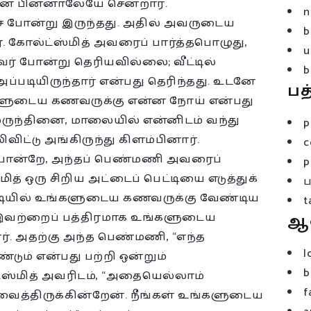
ன் பின்னாலேயே சென்றார்.
n
சை போன்று இருந்தது. அதில் அவருடைய
b
ர். கோல்ட்ஸ்மித் அவரைப் பார்த்தபொழுது,
u
ர் போன்று தெரியவில்லை; வீட்டில்
b
டியிருந்தார் என்பது தெரிந்தது. உடனே
பத
ங்களுடைய கணவருக்கு என்ன நோய் என்பது
 மருந்தினை, மாலையில் என்னிடம் வந்து
p
ிட்டு அங்கிருந்து கிளம்பினார்.
c
போன்றே, அந்தப் பெண்மணி அவரைப்
p
மித் ஒரு சிறிய அட்டைப் பெட்டியை எடுத்துக்
ெட்டியில் உங்களுடைய கணவருக்கு வேண்டிய
t
. இவற்றைப் பத்திரமாக உங்களுடைய
ஆ
்றார். அதற்கு அந்த பெண்மணி, “எந்த
l
டும் என்பது பற்றி ஒன்றும்
b
ஸ்மித் அவரிடம், “அதையெல்லாம்
f
வைத்திருக்கின்றேன். நீங்கள் உங்களுடைய