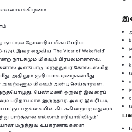
செவ்வாய்க்கிழமை
இ
ம்
b
ு நாட்டில் தோன்றிய மிகப்பெரிய
j
774). இவர் எழுதிய ‘The Vicar of Wakefield’
a
r’ என்ற நாடகமும் மிகவும் பிரபலமானவை.
k
்களால் அன்போடு ‘மருத்துவர் கோல்ட்ஸ்மித்’
t
மீது, அதிலும் குறிப்பாக ஏழைகள்மீது
i
வர்களும் மிகவும் அன்பு செய்தார்கள்.
j
இருந்தபொழுது, பெண்மணி ஒருவர் இவரைப்
c
ிகவும் பரிதாபமாக இருந்தார். அவர் இவரிடம்,
t
டுப் படுக்கையில் கிடக்கின்றார்; எதுவும்
ப
்து பார்த்தால் எல்லாம் சரியாகிவிடும்”
ேவையான மருத்துவ உபகரணங்களை
t