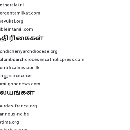
etheralai.nl
ergentamilkat.com
ravukal.org
ibleintamil.com
்திரிகைகள்
ondicherryarchdiocese.org
olomboarchdiocesancatholicpress.com
ontificalmission.lk
பாதுகாவலன்
amilgoodnews.com
லயங்கள்
ourdes-france.org
anneux-nd.be
atima.org