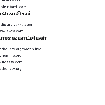
rulvakku.com
ibleintamil.com
ானெலிகள்
adio.arulvakku.com
ww.ewtn.com
ொலைகாட்சிகள்
atholictv.org/watch-live
vnonline.org
ourdestv.com
atholictv.org