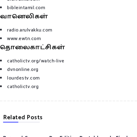
bibleintamil.com
வானெலிகள்
radio.arulvakku.com
www.ewtn.com
தொலைகாட்சிகள்
catholictv.org/watch-live
dvnonline.org
lourdestv.com
catholictv.org
Related Posts