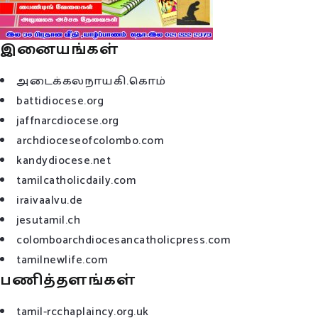
இனையங்கள்
அடைக்கலநாயகி.கொம்
battidiocese.org
jaffnarcdiocese.org
archdioceseofcolombo.com
kandydiocese.net
tamilcatholicdaily.com
iraivaalvu.de
jesutamil.ch
colomboarchdiocesancatholicpress.com
tamilnewlife.com
பணித்தளங்கள்
tamil-rcchaplaincy.org.uk