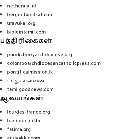
netheralai.nl
bergentamilkat.com
uravukal.org
bibleintamil.com
பத்திரிகைகள்
pondicherryarchdiocese.org
colomboarchdiocesancatholicpress.com
pontificalmission.lk
பாதுகாவலன்
tamilgoodnews.com
ஆலயங்கள்
lourdes-france.org
banneux-nd.be
fatima.org
arulvakku.com