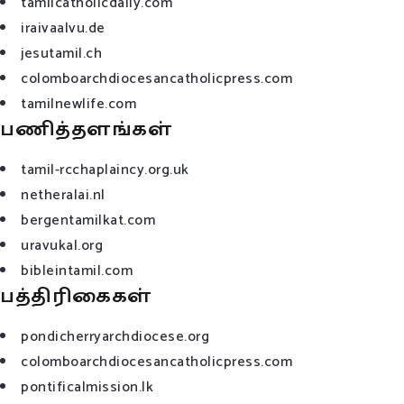
tamilcatholicdaily.com
iraivaalvu.de
jesutamil.ch
colomboarchdiocesancatholicpress.com
tamilnewlife.com
பணித்தளங்கள்
tamil-rcchaplaincy.org.uk
netheralai.nl
bergentamilkat.com
uravukal.org
bibleintamil.com
பத்திரிகைகள்
pondicherryarchdiocese.org
colomboarchdiocesancatholicpress.com
pontificalmission.lk