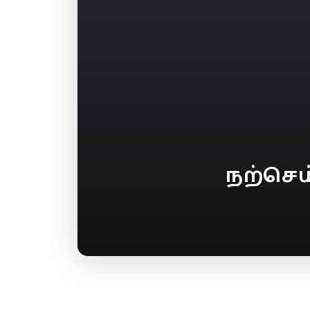
நற்செ