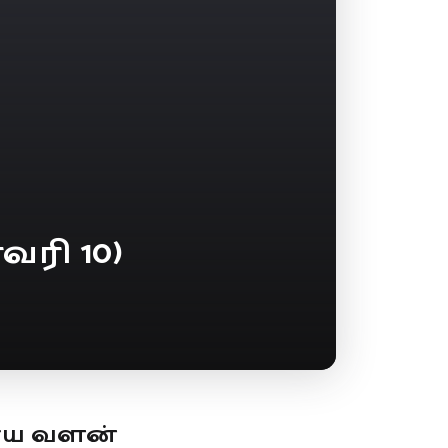
ரி 10)
ூய வளன்