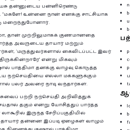
n
யேசு தன்னுடைய பன்னிரெண்டு
b
, “மகளே! உன்னை நான் எனக்கு சாட்சியாக
u
்டு மறைந்துபோனார்.
b
்திமா, தான் முற்றிலுமாகக் குணமானதை
பத
ார்த்த அவருடைய தாயார் மற்றும்
ர்கள், ‘மருத்துவர்களால் கைவிடப்பட்ட இவர்
p
ருக்கின்றாரே’ என்று மிகவும்
c
ஷால் பாத்திமா தனக்கு வாழ்வு கொடுத்த
p
ைய நற்செய்தியை எல்லா மக்களுக்கும்
ால் பலர் அவரை நாடி வந்தார்கள்.
t
ஆ
வைப் பற்றி நற்செய்தி அறிவித்துக்
ல் தகும் என்று யோசித்துப் பார்த்த
l
ாகூரில் இருந்த சேரிப்பகுதியில்
b
டைய தாயார் தன்னை இப்படி ஏழைகள் வாழும்
f
பதை நினைத்து குஷால் பாத்திமா