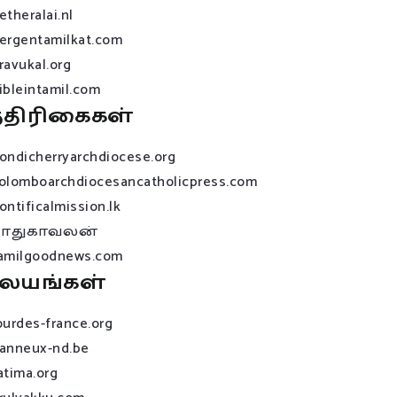
etheralai.nl
ergentamilkat.com
ravukal.org
ibleintamil.com
்திரிகைகள்
ondicherryarchdiocese.org
olomboarchdiocesancatholicpress.com
ontificalmission.lk
பாதுகாவலன்
amilgoodnews.com
லயங்கள்
ourdes-france.org
anneux-nd.be
atima.org