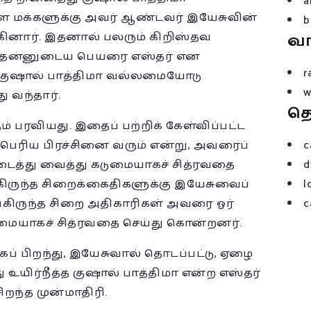
a
 மக்களுக்கு அவர் ஆண்டவர் இயேசுவின்
b
கினார். இதனால் பலரும் கிறிஸ்தவ
வ
ூட தன்னுடைய பெயரை எஸ்தர் என
r
 குஷால் பாத்திமா வல்லமையோடு
w
 வந்தார்.
த
் பரவியது. இதைப் பற்றிக் கேள்விப்பட்ட
பெரிய பிரச்சினை வரும் என்று, அவரைப்
c
அடைத்து வைத்து கடுமையாகச் சித்ரவதை
d
ங்கிருந்த சிறைக்கைதிகளுக்கு இயேசுவைப்
l
ங்கிருந்த சிறை அதிகாரிகள் அவரை ஓர்
c
ுமையாகச் சித்ரவதை செய்து கொன்றனர்.
ப் பிறந்து, இயேசுவால் தொடப்பட்டு, ஏழை
ு உயிர்நீத்த குஷால் பாத்திமா என்ற எஸ்தர்
சிறந்த முன்மாதிரி.