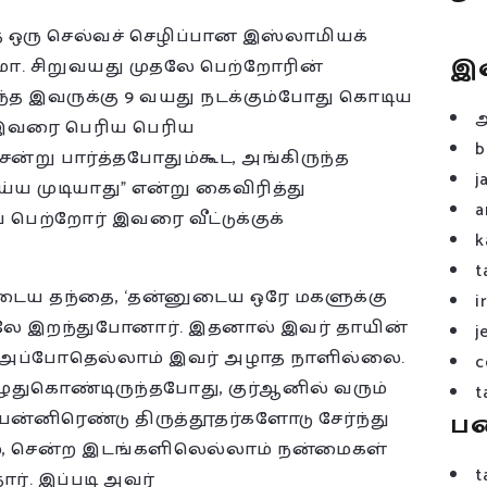
த ஒரு செல்வச் செழிப்பான இஸ்லாமியக்
இ
திமா. சிறுவயது முதலே பெற்றோரின்
்த இவருக்கு 9 வயது நடக்கும்போது கொடிய
 இவரை பெரிய பெரிய
b
்று பார்த்தபோதும்கூட, அங்கிருந்த
j
ய்ய முடியாது” என்று கைவிரித்து
a
பெற்றோர் இவரை வீட்டுக்குக்
k
t
டைய தந்தை, ‘தன்னுடைய ஒரே மகளுக்கு
i
திலே இறந்துபோனார். இதனால் இவர் தாயின்
j
். அப்போதெல்லாம் இவர் அழாத நாளில்லை.
c
ழுதுகொண்டிருந்தபோது, குர்ஆனில் வரும்
t
ன்னிரெண்டு திருத்தூதர்களோடு சேர்ந்து
ப
 சென்ற இடங்களிலெல்லாம் நன்மைகள்
t
ர். இப்படி அவர்