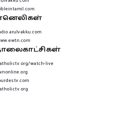
rulvakku.com
ibleintamil.com
ானெலிகள்
adio.arulvakku.com
ww.ewtn.com
ொலைகாட்சிகள்
atholictv.org/watch-live
vnonline.org
ourdestv.com
atholictv.org