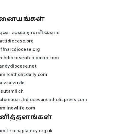
னையங்கள்
அடைக்கலநாயகி.கொம்
attidiocese.org
affnarcdiocese.org
rchdioceseofcolombo.com
andydiocese.net
amilcatholicdaily.com
raivaalvu.de
esutamil.ch
olomboarchdiocesancatholicpress.com
amilnewlife.com
ணித்தளங்கள்
amil-rcchaplaincy.org.uk