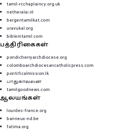
tamil-rcchaplaincy.org.uk
netheralai.nl
bergentamilkat.com
uravukal.org
bibleintamil.com
பத்திரிகைகள்
pondicherryarchdiocese.org
colomboarchdiocesancatholicpress.com
pontificalmission.lk
பாதுகாவலன்
tamilgoodnews.com
ஆலயங்கள்
lourdes-france.org
banneux-nd.be
fatima.org