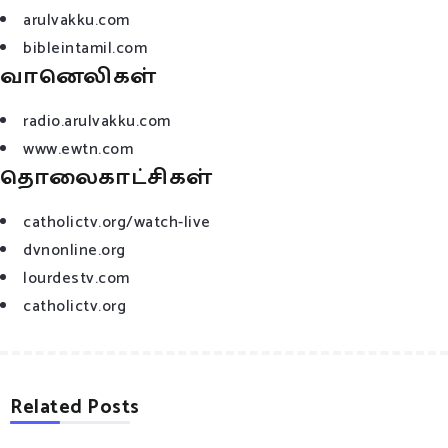
arulvakku.com
bibleintamil.com
வானெலிகள்
radio.arulvakku.com
www.ewtn.com
தொலைகாட்சிகள்
catholictv.org/watch-live
dvnonline.org
lourdestv.com
catholictv.org
Related Posts