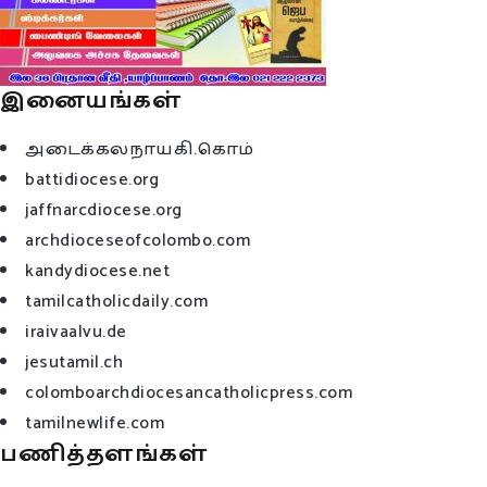
இனையங்கள்
அடைக்கலநாயகி.கொம்
battidiocese.org
jaffnarcdiocese.org
archdioceseofcolombo.com
kandydiocese.net
tamilcatholicdaily.com
iraivaalvu.de
jesutamil.ch
colomboarchdiocesancatholicpress.com
tamilnewlife.com
பணித்தளங்கள்