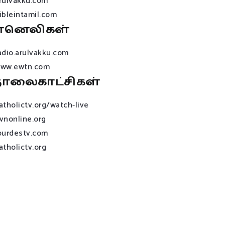
rulvakku.com
ibleintamil.com
ானெலிகள்
adio.arulvakku.com
ww.ewtn.com
ொலைகாட்சிகள்
atholictv.org/watch-live
vnonline.org
ourdestv.com
atholictv.org