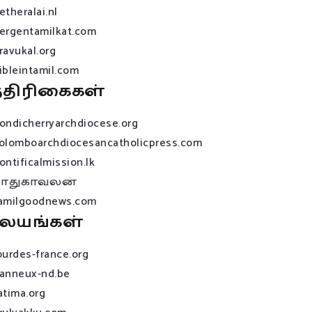
etheralai.nl
ergentamilkat.com
ravukal.org
ibleintamil.com
்திரிகைகள்
ondicherryarchdiocese.org
olomboarchdiocesancatholicpress.com
ontificalmission.lk
பாதுகாவலன்
amilgoodnews.com
லயங்கள்
ourdes-france.org
anneux-nd.be
atima.org