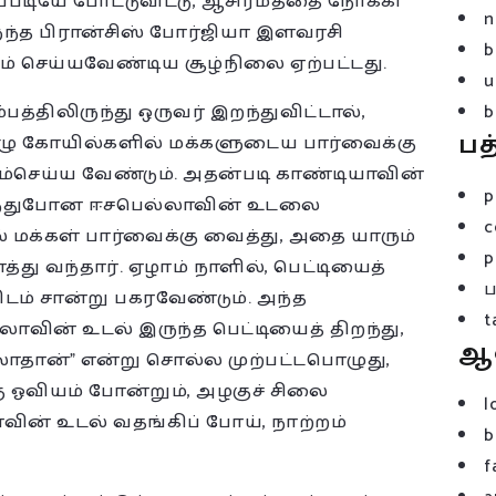
டியே போட்டுவிட்டு, ஆசிரமத்தை நோக்கி
n
ந்த பிரான்சிஸ் போர்ஜியா இளவரசி
b
 செய்யவேண்டிய சூழ்நிலை ஏற்பட்டது.
u
பத்திலிருந்து ஒருவர் இறந்துவிட்டால்,
b
பத
ு கோயில்களில் மக்களுடைய பார்வைக்கு
ம்செய்ய வேண்டும். அதன்படி காண்டியாவின்
p
இறந்துபோன ஈசபெல்லாவின் உடலை
c
 மக்கள் பார்வைக்கு வைத்து, அதை யாரும்
p
்து வந்தார். ஏழாம் நாளில், பெட்டியைத்
ிடம் சான்று பகரவேண்டும். அந்த
t
வின் உடல் இருந்த பெட்டியைத் திறந்து,
ஆ
தான்” என்று சொல்ல முற்பட்டபொழுது,
கு ஓவியம் போன்றும், அழகுச் சிலை
l
ின் உடல் வதங்கிப் போய், நாற்றம்
b
f