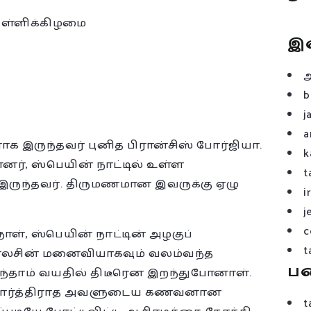
ெள்ளிக்கிழமை
இ
b
j
a
இருந்தவர் புனித பிரான்சிஸ் போர்ஜியா.
k
னர், ஸ்பெயின் நாட்டில் உள்ள
t
இருந்தவர். திருமணமான இவருக்கு ஏழு
i
j
c
நாள், ஸ்பெயின் நாட்டின் அழகுப்
t
ார்லசின் மனைவியாகவும் வலம்வந்த
ப
ந்தாம் வயதில் திடீரென இறந்துபோனாள்.
ர்பார்த்திராத அவளுடைய கணவனான
t