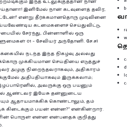
a
்றமடிக்கும் இந்த உடலுக்குத்தான் நான்
b
்தானா! இனிமேல் நான் கடவுளைத் தவிர,
வ
்டேன்!’ என்று தீர்க்கமானதொரு முடிவினை
செய்யவேண்டிய கடமைகளைச் செய்துவிட்டு,
r
ையில் சேர்ந்து, பின்னாளில் ஒரு
w
ஆளுமைகள் 01 – சேவியர் அந்தோனி. சே.ச)
த
க்கையில் நடந்த இந்த நிகழ்வு அல்லது
c
்கொரு முக்கியமான செய்தியை எடுத்துச்
d
வர் அழகு நிறைந்தவராகவும், அதிகாரம்
l
குமேல் அதிபதியாகவும் இருக்கலாம்;
c
்பாரெனில், அவருக்கு ஒரு பயனும்
யில் ஆண்டவர் இயேசு தன்னுடைய
ையும் ஆதாயமாக்கிக் கொண்டாலும், தம்
 கிடைக்கும் பயன் என்ன?” என்கின்றார்.
ின் பொருள் என்ன என்பதைக் குறித்து
்.