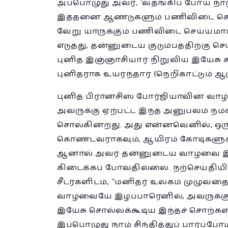
அப்பொழுது அவர், ‘வதங்கிப் போய் நாற
இத்தனை ஆண்டுகளும் பணிவிடை செய
வேறு யாருக்கும் பணிவிடை செய்யமாட
எடுத்து, தன்னுடைய குடும்பத்திற்கு 
புனித இஞ்ஞாசியார் நிறுவிய இயேசு சப
புனிதராக உயர்ந்தார் (நெறிகாட்டும் 
புனித பிரான்சிஸ் போர்ஜியாவின் வாழ்
அவருக்கு ஏற்பட்ட இந்த அனுபவம் நமக
சொல்கின்றது. அது என்னவெனில், ஒரு
கொண்டவராகவும், ஆயிரம் கோடிகளுக்
ஆனால் அவர் தன்னுடைய வாழ்வை இழப
கிடைக்கப் போவதில்லை. நற்செய்தி
சீடர்களிடம், “மனிதர் உலகம் முழுவத
வாழ்வையே இழப்பாரெனில், அவருக்குக்
இயேசு சொல்லக்கூடிய இந்தச் சொற்கள
இப்பொழுது நாம் சிந்தித்துப் பார்ப்போம