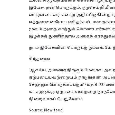
உலகை ஆயதமக்கிக் கொள்ள முற்படுவ
இயேசு, தன் பொருட்டும், நற்செய்தியி
வாழ்வடைவர் என்று குறிப்பிடுகின்றா
எத்தனனையோ புனிதர்கள், மறைச்சா
மூலம் அதை காத்துக் கொண்டார்கள். ந
இழக்கத் துணிந்தால் அதைக் காத்துக
நாம் இயேசுவின் பொருட்டு நம்மையே இழ
சிந்தனை
‘ஆகவே, அனைத்திற்கும் மேலாக, அவரத
ஏற்புடையவற்றையும் நாடுங்கள்; அப
சேர்த்துக் கொடுக்கப்படும்’ (மத் 6: 33
கடவுளுக்கு ஏற்புடையவற்றை நாடு
நிறைவாகப் பெறுவோம்.
Source: New feed