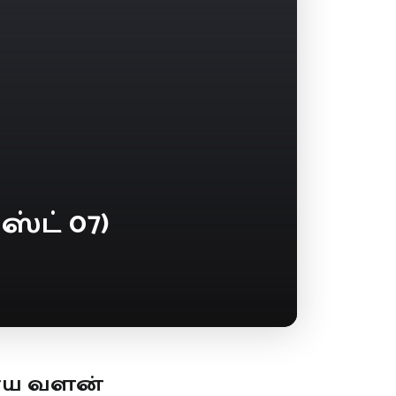
்ட் 07)
ூய வளன்