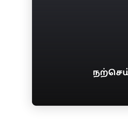
நற்செய