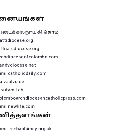
னையங்கள்
அடைக்கலநாயகி.கொம்
attidiocese.org
affnarcdiocese.org
rchdioceseofcolombo.com
andydiocese.net
amilcatholicdaily.com
raivaalvu.de
esutamil.ch
olomboarchdiocesancatholicpress.com
amilnewlife.com
ணித்தளங்கள்
amil-rcchaplaincy.org.uk