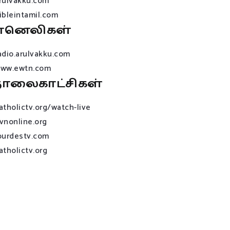
rulvakku.com
ibleintamil.com
ானெலிகள்
adio.arulvakku.com
ww.ewtn.com
ொலைகாட்சிகள்
atholictv.org/watch-live
vnonline.org
ourdestv.com
atholictv.org