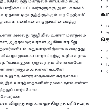
a
டத்தில் ஒரு மனநலக் காப்பகம் கட்டி,
b
ம் பாதிக்கப்பட்டவர்களுக்கு அடைக்கலம்
வ
வர் தான் ஏற்படுத்திருக்கும் ‘ஈர நெஞ்சம்’
த்தகைய பணிகளை ஒருங்கிணைத்து
r
w
ள்ள அல்லது ‘குழியில் உள்ள’ மனநலம்
த
ர்கள், ஆதரவற்றவர்கள் ஆகியோர்மீது
, அவர்களிடம் மறுவாழ்விற்காக உழைத்து
c
யில் நம்முடைய பாராட்டிற்கு உரியவராக
d
வர், “உங்களுள் ஒருவர் தம் பிள்ளையோ
l
ுநாள் என்றாலும் அதனை உடனே
c
 இயேசு இந்த வார்த்தைகளை எத்தகைய
், இவ்வார்த்தைகளின் மூலம் நாம் என்ன
்துப் பார்ப்போம்.
ிசேயர்கள்
ை விருந்துக்கு அழைத்திருந்த பரிசேயர்த்