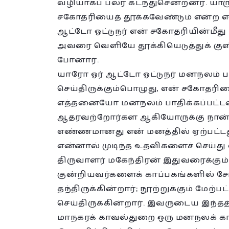
வழியாகப் பலர் கடந்துசென்றனர். யாரு
சகோதரியைத் தூக்கவேண்டும் என்ற எ
ஆட்டோ ஓட்டுநர் என் சகோதரியின்மீது 
அவரை வெளியே தூக்கியெடுத்துக் குளிப்பா
போனார்.
யாரோ ஓர் ஆட்டோ ஓட்டுநர் மனநலம் பா
செய்திருக்கும்பொழுது, என் சகோதரிய
எத்தனையோ மனநலம் பாதிக்கப்பட்டவர
ஆதரவற்றோர்கள ஆகியோருக்கு நான் 
எண்ணமானது என் மனத்தில் ஏற்பட்ட
என்னால் முடிந்த உதவிகளைச் செய்து 
திருவாளர் மகேந்திரன் இதுவரைக்கும்
குன்றியவர்களைக் காப்பகங்களில் சேர்
தந்திருக்கின்றார்; நூற்றுக்கும் மே
செய்திருக்கின்றார். இவருடைய இந்
மாநகரக் காவல்துறை ஒரு மனநலக் கா