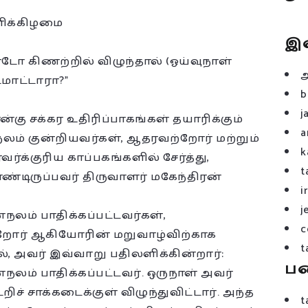
ளிக்கிழமை
இ
ோ கிணற்றில் விழுந்தால் (ஓய்வுநாள்
மாட்டாரா?”
b
j
்கு சக்கர உதிரிப்பாகங்கள் தயாரிக்கும்
a
் குன்றியவர்கள், ஆதரவற்றோர் மற்றும்
k
்க்குரிய காப்பகங்களில் சேர்த்து,
t
்டிருப்பவர் திருவாளர் மகேந்திரன்
i
j
லம் பாதிக்கப்பட்டவர்கள்,
c
்றோர் ஆகியோரின் மறுவாழ்விற்காக
t
், அவர் இவ்வாறு பதிலளிக்கின்றார்:
ப
லம் பாதிக்கப்பட்டவர். ஒருநாள் அவர்
ச் சாக்கடைக்குள் விழுந்துவிட்டார். அந்த
t