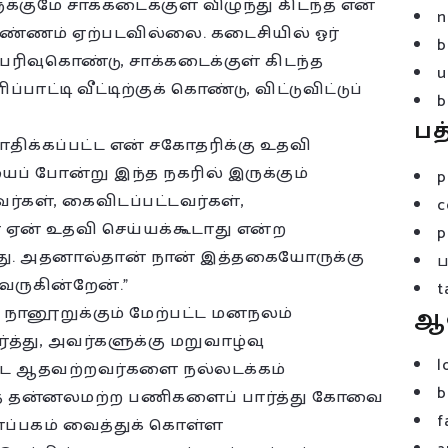
க்குமே சாக்கடைக்குள் விழுந்து கிடந்த என்
n
ண்ணம் ஏற்படவில்லை. கடைசியில் ஓர்
b
பரிவுகொண்டு, சாக்கடைக்குள் கிடந்த
u
ட்டி வீட்டிற்குக் கொண்டு, விட்டுவிட்டுப்
b
பத
திக்கப்பட்ட என் சகோதரிக்கு உதவி
ைப் போன்று இந்த நகரில் இருக்கும்
p
்கள், கைவிடப்பட்டவர்கள்,
c
ஏன் உதவி செய்யக்கூடாது என்ற
p
து. அதனால்தான் நான் இத்தகையோருக்கு
வருகின்றேன்.”
t
 நானூறுக்கும் மேற்பட்ட மனநலம்
ஆ
த்து, அவர்களுக்கு மறுவாழ்வு
l
ற்பட்ட ஆதவற்றவர்களை நல்லடக்கம்
b
தத் தன்னலமற்ற பணிகளைப் பார்த்து கோவை
f
ப்பகம் வைத்துக் கொள்ள