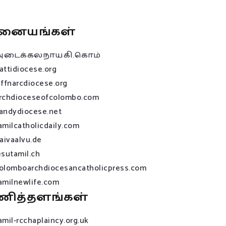
னையங்கள்
அடைக்கலநாயகி.கொம்
attidiocese.org
affnarcdiocese.org
rchdioceseofcolombo.com
andydiocese.net
amilcatholicdaily.com
raivaalvu.de
esutamil.ch
olomboarchdiocesancatholicpress.com
amilnewlife.com
ணித்தளங்கள்
amil-rcchaplaincy.org.uk