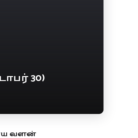
ோபர் 30)
ூய வளன்