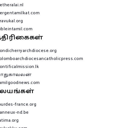
etheralai.nl
ergentamilkat.com
ravukal.org
ibleintamil.com
்திரிகைகள்
ondicherryarchdiocese.org
olomboarchdiocesancatholicpress.com
ontificalmission.lk
பாதுகாவலன்
amilgoodnews.com
லயங்கள்
ourdes-france.org
anneux-nd.be
atima.org