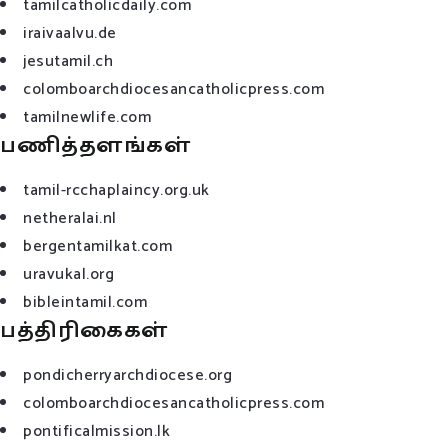
tamilcatholicdaily.com
iraivaalvu.de
jesutamil.ch
colomboarchdiocesancatholicpress.com
tamilnewlife.com
பணித்தளங்கள்
tamil-rcchaplaincy.org.uk
netheralai.nl
bergentamilkat.com
uravukal.org
bibleintamil.com
பத்திரிகைகள்
pondicherryarchdiocese.org
colomboarchdiocesancatholicpress.com
pontificalmission.lk