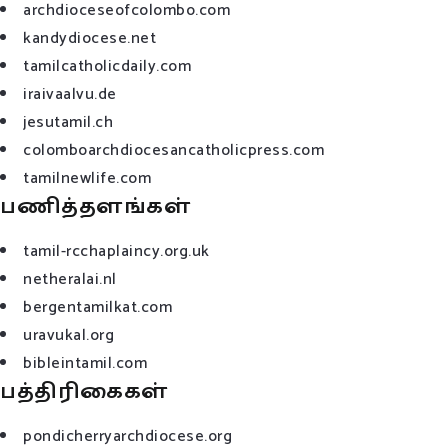
archdioceseofcolombo.com
kandydiocese.net
tamilcatholicdaily.com
iraivaalvu.de
jesutamil.ch
colomboarchdiocesancatholicpress.com
tamilnewlife.com
பணித்தளங்கள்
tamil-rcchaplaincy.org.uk
netheralai.nl
bergentamilkat.com
uravukal.org
bibleintamil.com
பத்திரிகைகள்
pondicherryarchdiocese.org