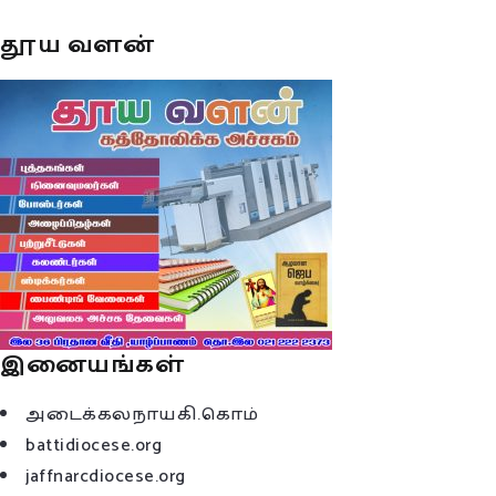
தூய வளன்
இனையங்கள்
அடைக்கலநாயகி.கொம்
battidiocese.org
jaffnarcdiocese.org