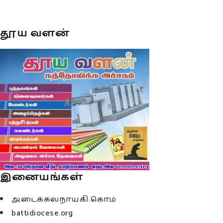
தூய வளன்
இனையங்கள்
அடைக்கலநாயகி.கொம்
battidiocese.org