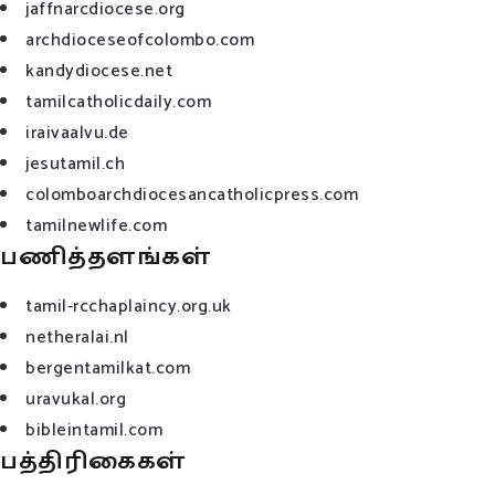
jaffnarcdiocese.org
archdioceseofcolombo.com
kandydiocese.net
tamilcatholicdaily.com
iraivaalvu.de
jesutamil.ch
colomboarchdiocesancatholicpress.com
tamilnewlife.com
பணித்தளங்கள்
tamil-rcchaplaincy.org.uk
netheralai.nl
bergentamilkat.com
uravukal.org
bibleintamil.com
பத்திரிகைகள்