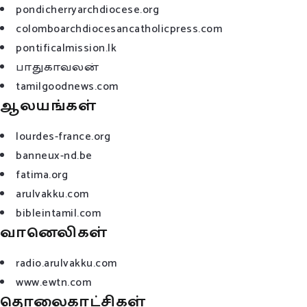
pondicherryarchdiocese.org
colomboarchdiocesancatholicpress.com
pontificalmission.lk
பாதுகாவலன்
tamilgoodnews.com
ஆலயங்கள்
lourdes-france.org
banneux-nd.be
fatima.org
arulvakku.com
bibleintamil.com
வானெலிகள்
radio.arulvakku.com
www.ewtn.com
தொலைகாட்சிகள்