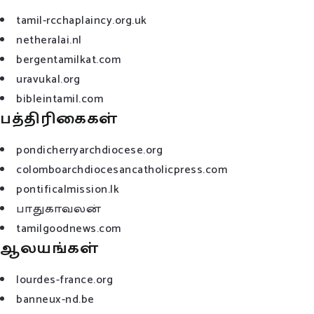
tamil-rcchaplaincy.org.uk
netheralai.nl
bergentamilkat.com
uravukal.org
bibleintamil.com
பத்திரிகைகள்
pondicherryarchdiocese.org
colomboarchdiocesancatholicpress.com
pontificalmission.lk
பாதுகாவலன்
tamilgoodnews.com
ஆலயங்கள்
lourdes-france.org
banneux-nd.be