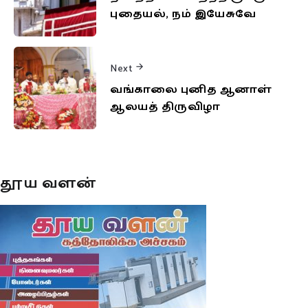
புதையல், நம் இயேசுவே
Next
வங்காலை புனித ஆனாள்
ஆலயத் திருவிழா
தூய வளன்