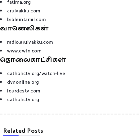
fatima.org
arulvakku.com
bibleintamil.com
வானெலிகள்
radio.arulvakku.com
www.ewtn.com
தொலைகாட்சிகள்
catholictv.org/watch-live
dvnonline.org
lourdestv.com
catholictv.org
Related Posts