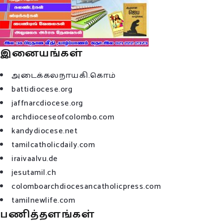
இனையங்கள்
அடைக்கலநாயகி.கொம்
battidiocese.org
jaffnarcdiocese.org
archdioceseofcolombo.com
kandydiocese.net
tamilcatholicdaily.com
iraivaalvu.de
jesutamil.ch
colomboarchdiocesancatholicpress.com
tamilnewlife.com
பணித்தளங்கள்