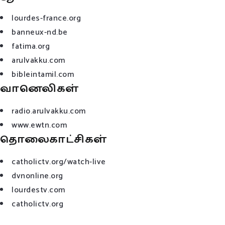
lourdes-france.org
banneux-nd.be
fatima.org
arulvakku.com
bibleintamil.com
வானெலிகள்
radio.arulvakku.com
www.ewtn.com
தொலைகாட்சிகள்
catholictv.org/watch-live
dvnonline.org
lourdestv.com
catholictv.org