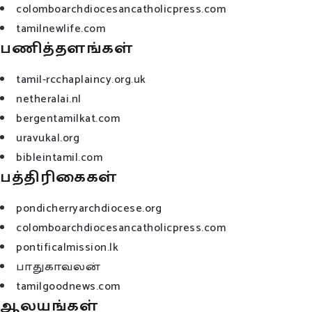
colomboarchdiocesancatholicpress.com
tamilnewlife.com
பணித்தளங்கள்
tamil-rcchaplaincy.org.uk
netheralai.nl
bergentamilkat.com
uravukal.org
bibleintamil.com
பத்திரிகைகள்
pondicherryarchdiocese.org
colomboarchdiocesancatholicpress.com
pontificalmission.lk
பாதுகாவலன்
tamilgoodnews.com
ஆலயங்கள்