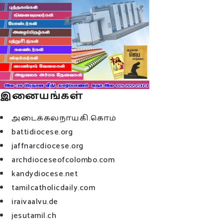
இனையங்கள்
அடைக்கலநாயகி.கொம்
battidiocese.org
jaffnarcdiocese.org
archdioceseofcolombo.com
kandydiocese.net
tamilcatholicdaily.com
iraivaalvu.de
jesutamil.ch