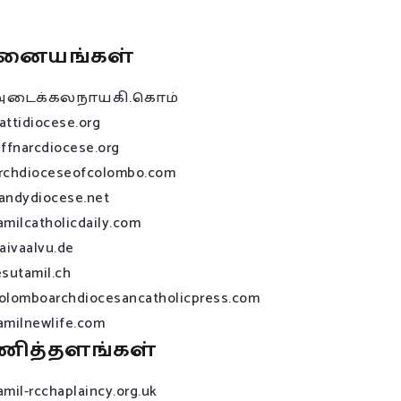
னையங்கள்
அடைக்கலநாயகி.கொம்
attidiocese.org
affnarcdiocese.org
rchdioceseofcolombo.com
andydiocese.net
amilcatholicdaily.com
raivaalvu.de
esutamil.ch
olomboarchdiocesancatholicpress.com
amilnewlife.com
ணித்தளங்கள்
amil-rcchaplaincy.org.uk