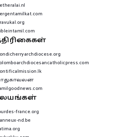
etheralai.nl
ergentamilkat.com
ravukal.org
ibleintamil.com
்திரிகைகள்
ondicherryarchdiocese.org
olomboarchdiocesancatholicpress.com
ontificalmission.lk
பாதுகாவலன்
amilgoodnews.com
லயங்கள்
ourdes-france.org
anneux-nd.be
atima.org