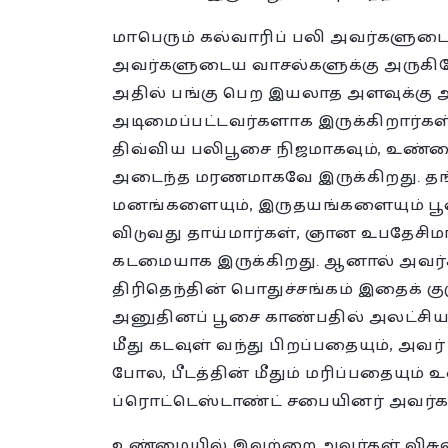
மாபெரும் கல்வாரிப் பலி அவர்களுடைய
அவர்களுடைய வாசல்களுக்கு அருகிலே
அதில் பங்கு பெற இயலாத அளவுக்கு அ
அடிமைப்பட்டவர்களாக இருக்கிறார்கள்
திவ்விய பலிபூசை நிஜமாகவும், உண்மை
அடைந்த மரணமாகவே இருக்கிறது. தங்
மனங்களையும், இருதயங்களையும் பூ
விடுவது தாய்மார்கள், ஞான உபதேசிம
கடமையாக இருக்கிறது. ஆனால் அவர்க
திரிதெந்தின் பொதுச்சங்கம் இதைக் கு
அனுதினப் பூசை காண்பதில் அலட்சியமா
மீது கடவுள் வந்து பிறப்பதையும், அவர
போல, பீடத்தின் மீதும் மரிப்பதையும
ப்ரொட்டெஸ்டாண்ட் சபையினர் அவர்களி
உண்மையில் இவற்றை அவர்கள் விசுவசி