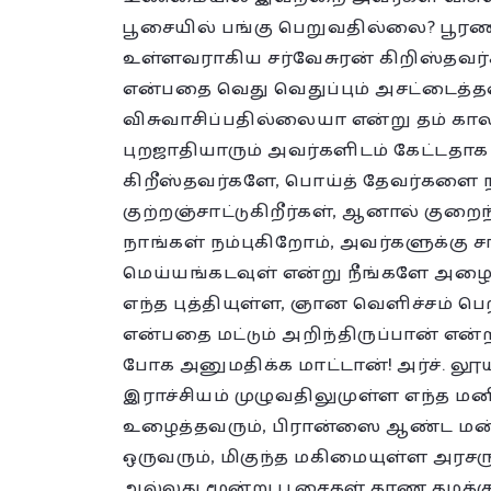
பூசையில் பங்கு பெறுவதில்லை? பூரண
உள்ளவராகிய சர்வேசுரன் கிறிஸ்தவர்க
என்பதை வெது வெதுப்பும் அசட்டைத்
விசுவாசிப்பதில்லையா என்று தம் கா
புறஜாதியாரும் அவர்களிடம் கேட்டதாக 
கிறீஸ்தவர்களே, பொய்த் தேவர்களை 
குற்றஞ்சாட்டுகிறீர்கள், ஆனால் குறை
நாங்கள் நம்புகிறோம், அவர்களுக்கு
மெய்யங்கடவுள் என்று நீங்களே அழைக்
எந்த புத்தியுள்ள, ஞான வெளிச்சம் ப
என்பதை மட்டும் அறிந்திருப்பான் என்
போக அனுமதிக்க மாட்டான்! அர்ச். லூ
இராச்சியம் முழுவதிலுமுள்ள எந்த 
உழைத்தவரும், பிரான்ஸை ஆண்ட மன்ன
ஒருவரும், மிகுந்த மகிமையுள்ள அரச
அல்லது மூன்று பூசைகள் காண தமக்கு ந