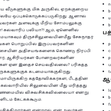
n
 வீடுகளுக்கு மிக அருகில், ஏறக்குறைய
b
யே ஒப்புக்கொடுக்கப்படுகிறது. ஆனால்
u
வர்கள் அளவுக்கு மீறிய சோம்பலுக்கு
b
! கல்வாரிப் பலியா?! ஆம், ஏனெனில்
பத
யாகவும் திருச்சிலுவையின்மீது சேசுநாதர்
கள் பொறுப்பில் இருப்பவர்களின்
p
சையின் அதிசயங்களைக் கொண்டு நிரப்பி
c
ார், ஆசிரியர்கள் போன்றவர்களின்
p
ள் ஏன் இதைச் செய்வதில்லை? பரிசுத்த
ருக்களுக்குக் கடமையாக்குகிறது.
t
ஆ
யிருக்கிற கத்தோலிக்கர்கள், பீடத்தின்
் கல்வாரியில் சிலுவையின் மீது மரித்தது
l
் உண்மையில் விசுவசிக்கவில்லையா என்று
b
டம் கேட்கக்கூடும்.
f
க்கிறார்கள் என்றால், ஏன் அவர்கள்