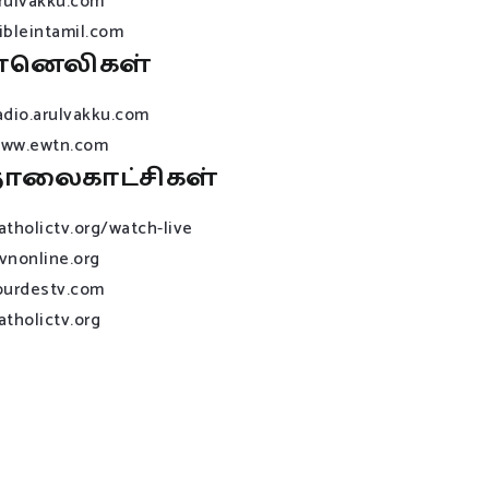
rulvakku.com
ibleintamil.com
ானெலிகள்
adio.arulvakku.com
ww.ewtn.com
ொலைகாட்சிகள்
atholictv.org/watch-live
vnonline.org
ourdestv.com
atholictv.org