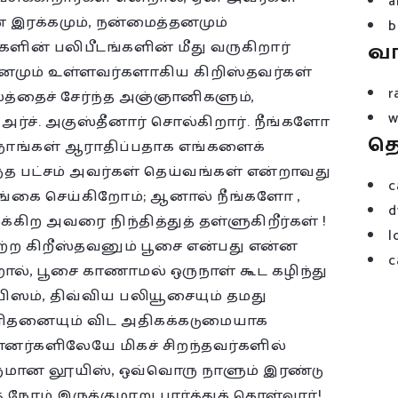
a
 இரக்கமும், நன்மைத்தனமும்
b
ளின் பலிபீடங்களின் மீது வருகிறார்
வ
தனமும் உள்ளவர்களாகிய கிறிஸ்தவர்கள்
r
லத்தைச் சேர்ந்த அஞ்ஞானிகளும்,
w
அர்ச். அகுஸ்தீனார் சொல்கிறார். நீங்களோ
த
நாங்கள் ஆராதிப்பதாக எங்களைக்
ந்த பட்சம் அவர்கள் தெய்வங்கள் என்றாவது
c
 சங்கை செய்கிறோம்; ஆனால் நீங்களோ ,
d
கிற அவரை நிந்தித்துத் தள்ளுகிறீர்கள் !
l
ெற்ற கிறீஸ்தவனும் பூசை என்பது என்ன
c
றால், பூசை காணாமல் ஒருநாள் கூட கழிந்து
யிஸம், திவ்விய பலியூசையும் தமது
மனிதனையும் விட அதிகக்கடுமையாக
ர்களிலேயே மிகச் சிறந்தவர்களில்
ருமான லூயிஸ், ஒவ்வொரு நாளும் இரண்டு
ேரம் இருக்குமாறு பார்த்துக் கொள்வார்!