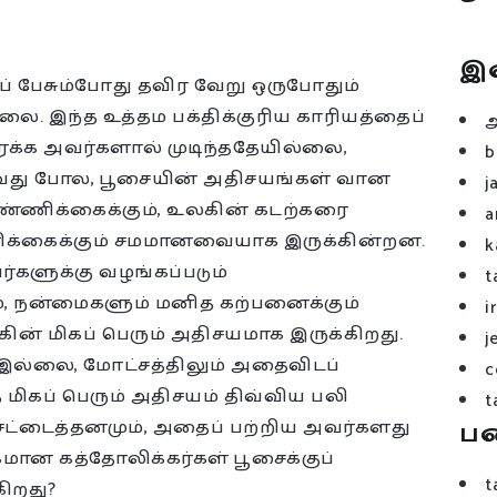
இ
ப் பேசும்போது தவிர வேறு ஒருபோதும்
லை. இந்த உத்தம பக்திக்குரிய காரியத்தைப்
ைக்க அவர்களால் முடிந்ததேயில்லை,
b
ுவது போல, பூசையின் அதிசயங்கள் வான
j
ண்ணிக்கைக்கும், உலகின் கடற்கரை
a
க்கைக்கும் சமமானவையாக இருக்கின்றன.
k
ர்களுக்கு வழங்கப்படும்
t
ம், நன்மைகளும் மனித கற்பனைக்கும்
i
ன் மிகப் பெரும் அதிசயமாக இருக்கிறது.
j
் இல்லை, மோட்சத்திலும் அதைவிடப்
c
 மிகப் பெரும் அதிசயம் திவ்விய பலி
t
 அசட்டைத்தனமும், அதைப் பற்றிய அவர்களது
ப
ான கத்தோலிக்கர்கள் பூசைக்குப்
t
கிறது?