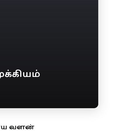
க்கியம்
ூய வளன்