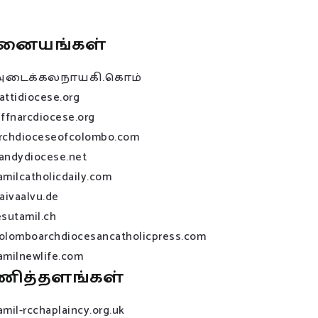
னையங்கள்
அடைக்கலநாயகி.கொம்
attidiocese.org
affnarcdiocese.org
rchdioceseofcolombo.com
andydiocese.net
amilcatholicdaily.com
raivaalvu.de
esutamil.ch
olomboarchdiocesancatholicpress.com
amilnewlife.com
ணித்தளங்கள்
amil-rcchaplaincy.org.uk