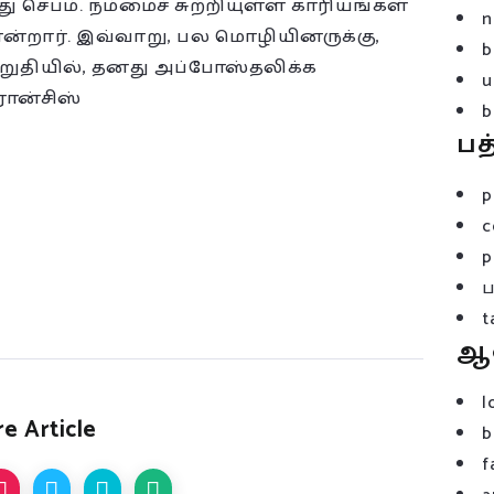
 செபம். நம்மைச் சுற்றியுள்ள காரியங்கள்
n
ன்றார். இவ்வாறு, பல மொழியினருக்கு,
b
இறுதியில், தனது அப்போஸ்தலிக்க
u
ரான்சிஸ்
b
பத
p
c
p
t
ஆ
l
e Article
b
f