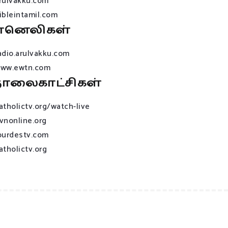
rulvakku.com
ibleintamil.com
ானெலிகள்
adio.arulvakku.com
ww.ewtn.com
ொலைகாட்சிகள்
atholictv.org/watch-live
vnonline.org
ourdestv.com
atholictv.org