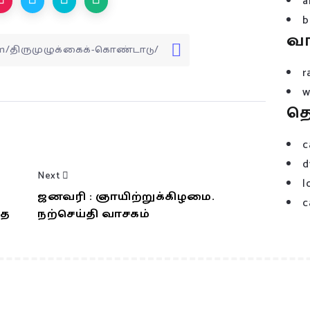
a
b
வ
r
w
த
c
d
Next
l
ஜனவரி : ஞாயிற்றுக்கிழமை.
c
தை
நற்செய்தி வாசகம்