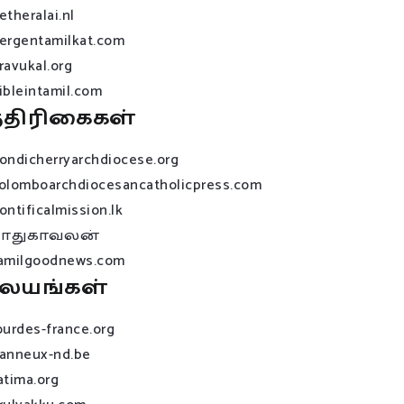
etheralai.nl
ergentamilkat.com
ravukal.org
ibleintamil.com
்திரிகைகள்
ondicherryarchdiocese.org
olomboarchdiocesancatholicpress.com
ontificalmission.lk
பாதுகாவலன்
amilgoodnews.com
லயங்கள்
ourdes-france.org
anneux-nd.be
atima.org