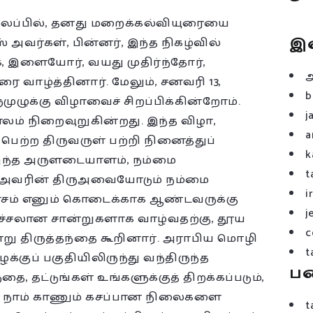
ைப்பில், தனது மறைக்கல்வியுரையை
இ
் அவர்கள், பின்னர், இந்த நிகழ்வில்
ாக, இளையோர், வயது முதிர்ந்தோர்,
ை வாழ்த்தினார். மேலும், சனவரி 13,
b
ழுக்கு விழாவைச் சிறப்பிக்கின்றோம்.
j
காலம் நிறைவுறுகின்றது. இந்த விழா,
a
பெற்ற திருவருள் பற்றி நினைத்துப்
k
ு. இந்த அருளடையாளம், நம்மை
t
், அவரின் திருஅவையோடும் நம்மை
i
வாசம் எனும் கொடைக்காக ஆண்டவருக்கு
j
ிச்சலான சான்றுகளாக வாழ்வதற்கு, தூய
c
்று திருத்தந்தை கூறினார். அராபிய மொழி
t
ழக்குப் பகுதியிலிருந்து வந்திருந்த
ப
, தட்டுங்கள் உங்களுக்குத் திறக்கப்படும்,
று நாம் காணும் கசப்பான நிலைகளை
t