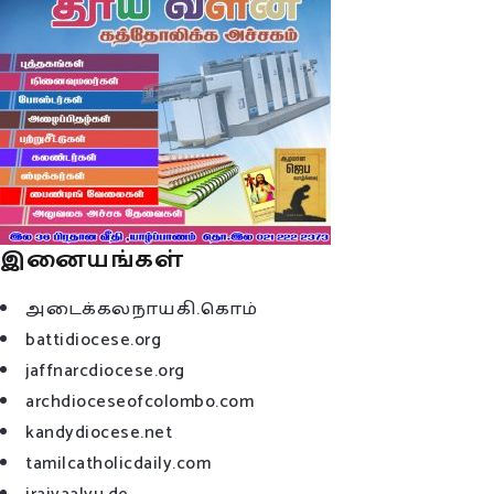
இனையங்கள்
அடைக்கலநாயகி.கொம்
battidiocese.org
jaffnarcdiocese.org
archdioceseofcolombo.com
kandydiocese.net
tamilcatholicdaily.com