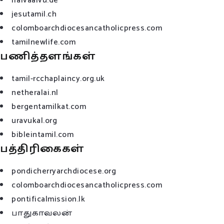
iraivaalvu.de
jesutamil.ch
colomboarchdiocesancatholicpress.com
tamilnewlife.com
பணித்தளங்கள்
tamil-rcchaplaincy.org.uk
netheralai.nl
bergentamilkat.com
uravukal.org
bibleintamil.com
பத்திரிகைகள்
pondicherryarchdiocese.org
colomboarchdiocesancatholicpress.com
pontificalmission.lk
பாதுகாவலன்