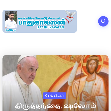
செய்திகள்
திருத்தந்தை, ஷலோம்