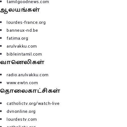
tamilgoodnews.com
ஆலயங்கள்
lourdes-france.org
banneux-nd.be
fatima.org
arulvakku.com
bibleintamil.com
வானெலிகள்
radio.arulvakku.com
www.ewtn.com
தொலைகாட்சிகள்
catholictv.org/watch-live
dvnonline.org
lourdestv.com