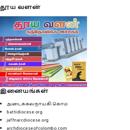
தூய வளன்
இனையங்கள்
அடைக்கலநாயகி.கொம்
battidiocese.org
jaffnarcdiocese.org
archdioceseofcolombo.com