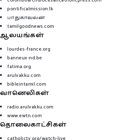
colomboarchdiocesancatholicpress.com
pontificalmission.lk
பாதுகாவலன்
tamilgoodnews.com
ஆலயங்கள்
lourdes-france.org
banneux-nd.be
fatima.org
arulvakku.com
bibleintamil.com
வானெலிகள்
radio.arulvakku.com
www.ewtn.com
தொலைகாட்சிகள்
catholictv.org/watch-live