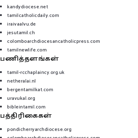
kandydiocese.net
tamilcatholicdaily.com
iraivaalvu.de
jesutamil.ch
colomboarchdiocesancatholicpress.com
tamilnewlife.com
பணித்தளங்கள்
tamil-rcchaplaincy.org.uk
netheralai.nl
bergentamilkat.com
uravukal.org
bibleintamil.com
பத்திரிகைகள்
pondicherryarchdiocese.org