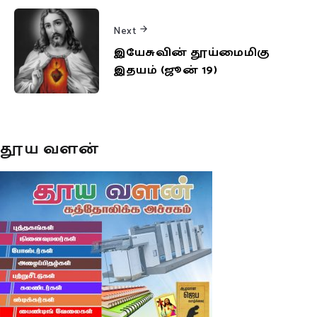
Next
இயேசுவின் தூய்மைமிகு
இதயம் (ஜூன் 19)
தூய வளன்