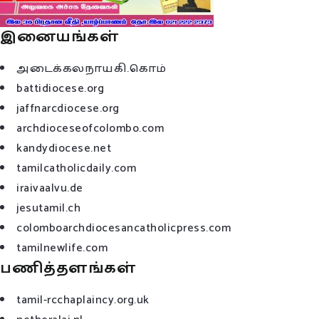
இனையங்கள்
அடைக்கலநாயகி.கொம்
battidiocese.org
jaffnarcdiocese.org
archdioceseofcolombo.com
kandydiocese.net
tamilcatholicdaily.com
iraivaalvu.de
jesutamil.ch
colomboarchdiocesancatholicpress.com
tamilnewlife.com
பணித்தளங்கள்
tamil-rcchaplaincy.org.uk