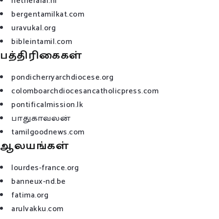
netheralai.nl
bergentamilkat.com
uravukal.org
bibleintamil.com
பத்திரிகைகள்
pondicherryarchdiocese.org
colomboarchdiocesancatholicpress.com
pontificalmission.lk
பாதுகாவலன்
tamilgoodnews.com
ஆலயங்கள்
lourdes-france.org
banneux-nd.be
fatima.org
arulvakku.com