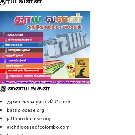
தூய வளன்
இனையங்கள்
அடைக்கலநாயகி.கொம்
battidiocese.org
jaffnarcdiocese.org
archdioceseofcolombo.com