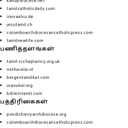
kandydiocese.net
tamilcatholicdaily.com
iraivaalvu.de
jesutamil.ch
colomboarchdiocesancatholicpress.com
tamilnewlife.com
பணித்தளங்கள்
tamil-rcchaplaincy.org.uk
netheralai.nl
bergentamilkat.com
uravukal.org
bibleintamil.com
பத்திரிகைகள்
pondicherryarchdiocese.org
colomboarchdiocesancatholicpress.com